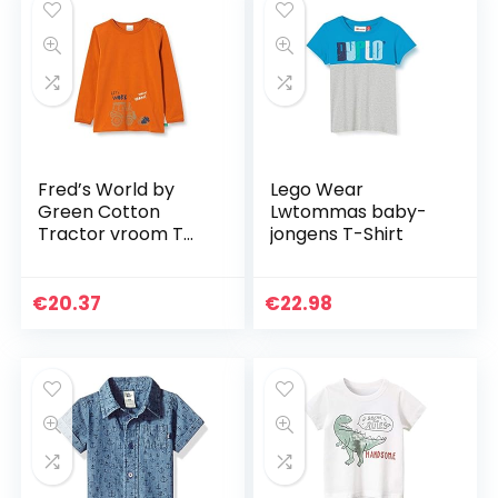
Fred’s World by
Lego Wear
Green Cotton
Lwtommas baby-
Tractor vroom T
jongens T-Shirt
baby-jongens T-
Shirt
€
20.37
€
22.98