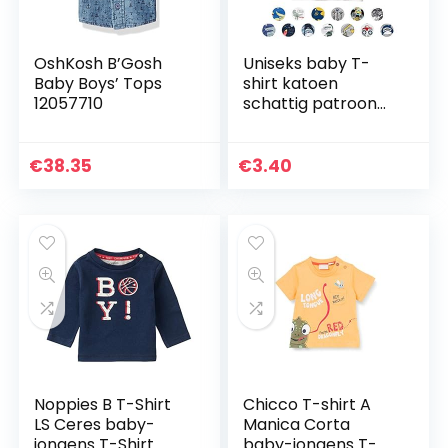
OshKosh B’Gosh
Uniseks baby T-
Baby Boys’ Tops
shirt katoen
12057710
schattig patroon
tops voor 1-7 jaar
oud
€
38.35
€
3.40
Noppies B T-Shirt
Chicco T-shirt A
LS Ceres baby-
Manica Corta
jongens T-Shirt
baby-jongens T-