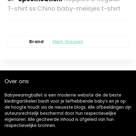
T-shirt ss Chino baby-meisjes t-shirt
Brand
Merk: Noppies
Over ons
Babywearingballet is een moderne website die de beste
kledingartikelen biedt voor je liefhebbende baby’s en je op
de hoogte houdt via de nieuwste blogs. Alle afbeeldingen zijn
auteursrechtelijk beschermd door hun respectievelijke
eigenaren. Alle geciteerde inhoud is afgeleid van hun
respectievelijke bronnen.