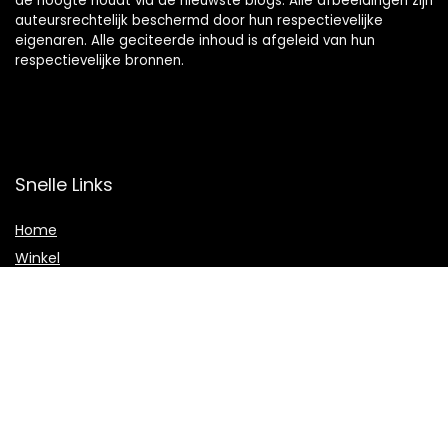
de hoogte houdt via de nieuwste blogs. Alle afbeeldingen zijn
auteursrechtelijk beschermd door hun respectievelijke
eigenaren. Alle geciteerde inhoud is afgeleid van hun
respectievelijke bronnen.
Snelle Links
Home
Winkel
Blogs
Onze webshops
Adverteren
Verklaringen
Privacybeleid