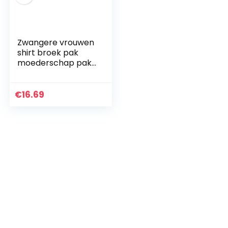
Zwangere vrouwen
shirt broek pak
moederschap pak
sport casual pak
moederschap
shorts cadeau voor
€
16.69
zwangere
vrouw(Roze L)