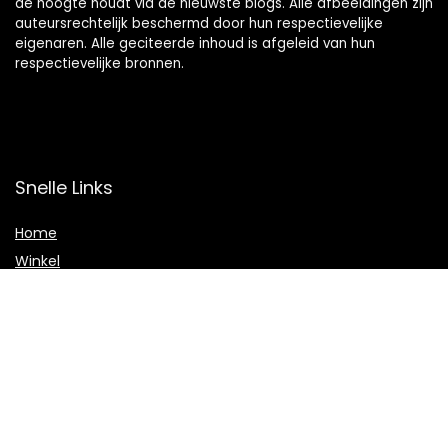
de hoogte houdt via de nieuwste blogs. Alle afbeeldingen zijn
auteursrechtelijk beschermd door hun respectievelijke
eigenaren. Alle geciteerde inhoud is afgeleid van hun
respectievelijke bronnen.
Snelle Links
Home
Winkel
Blogs
Onze webshops
Adverteren
Verklaringen
Privacybeleid