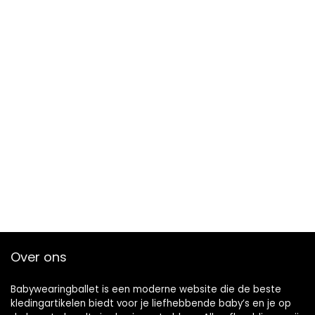
Over ons
Babywearingballet is een moderne website die de beste
kledingartikelen biedt voor je liefhebbende baby’s en je op