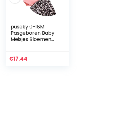
puseky 0-18M
Pasgeboren Baby
Meisjes Bloemen
Ruffle
Romper+Jarretel
Rok+Hoofdband
€
17.44
Outfits Set, roze, 12-
18 Maanden