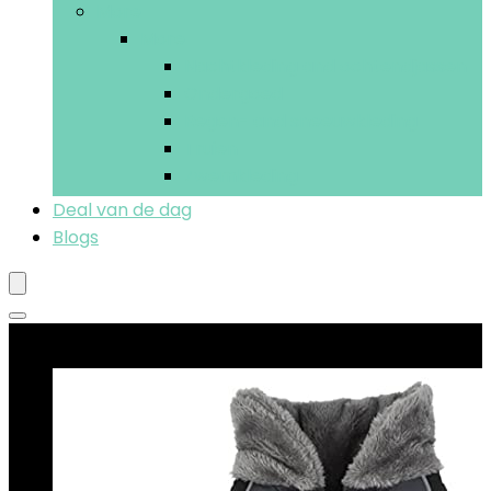
More
More
Nachtkleding and ochtendjassen
Ondergoed
Regen- and sneeuwkleding
Truien
Zwemkleding
Deal van de dag
Blogs
Beste deals