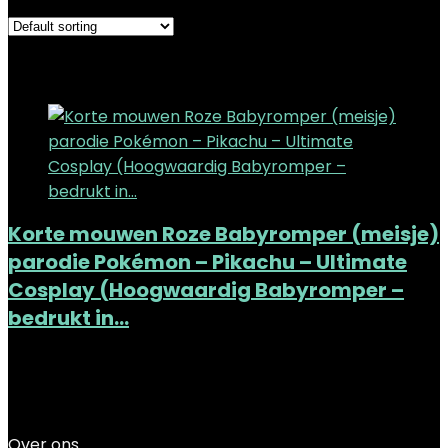
Added to wishlist
Removed from wishlist
0
Add to compare
Korte mouwen Roze Babyromper (meisje)
parodie Pokémon – Pikachu – Ultimate
Cosplay (Hoogwaardig Babyromper –
bedrukt in…
Added to wishlist
Removed from wishlist
0
Add to compare
€
24.90
Over ons