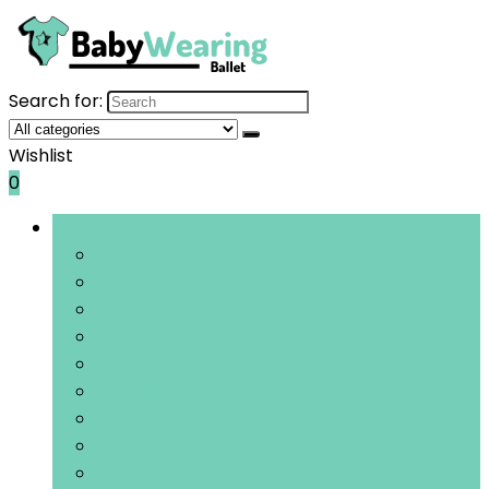
Search for:
Wishlist
0
Bladeren door rubrieken
Jurken
Outfits and kledingsets
Tops
Rompers and boxpakken
Broeken and leggings
Doopkleding
Hoodies and sportkleding
Jassen, jacks and bodywarmers
Kostuums and blazers