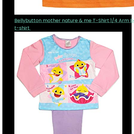
Bellybutton mother nature & me T-Shirt 1/4 Arm 
t-shirt
€
25.28