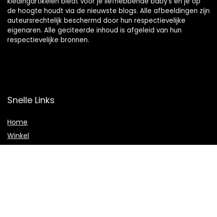
kledingartikelen biedt voor je liefhebbende baby’s en je op
de hoogte houdt via de nieuwste blogs. Alle afbeeldingen zijn
auteursrechtelijk beschermd door hun respectievelijke
eigenaren. Alle geciteerde inhoud is afgeleid van hun
respectievelijke bronnen.
Snelle Links
Home
Winkel
Blogs
Onze webshops
Adverteren
Verklaringen