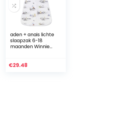
aden + anais lichte
slaapzak 6-18
maanden Winnie
de Poeh
€
29.48