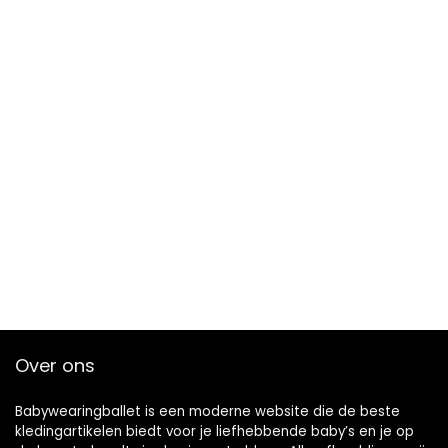
Over ons
Babywearingballet is een moderne website die de beste
kledingartikelen biedt voor je liefhebbende baby’s en je op