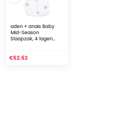
aden + anais Baby
Mid-Season
Slaapzak, 4 lagen
van 100% katoen
mousseline,
Draagbare
€
52.62
inbakerdeken voor
meisjes en…