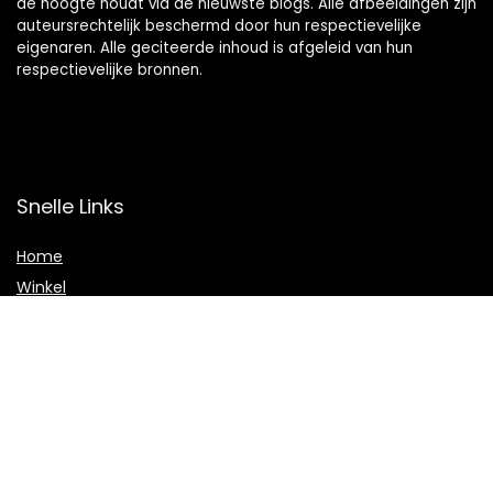
de hoogte houdt via de nieuwste blogs. Alle afbeeldingen zijn
auteursrechtelijk beschermd door hun respectievelijke
eigenaren. Alle geciteerde inhoud is afgeleid van hun
respectievelijke bronnen.
Snelle Links
Home
Winkel
Blogs
Onze webshops
Adverteren
Verklaringen
Privacybeleid