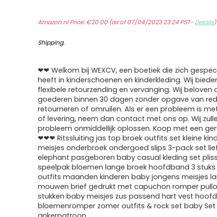
Amazon.nl Price:
€
20.00
(as of 07/04/2023 23:24 PST-
Details
Shipping
.
❤❤ Welkom bij WEXCV, een boetiek die zich gespeci
heeft in kinderschoenen en kinderkleding. Wij biede
flexibele retourzending en vervanging. Wij beloven d
goederen binnen 30 dagen zonder opgave van red
retourneren of omruilen. Als er een probleem is me
of levering, neem dan contact met ons op. Wij zull
probleem onmiddellijk oplossen. Koop met een ger
❤❤❤ Ritssluiting jas top broek outfits set kleine kin
meisjes onderbroek ondergoed slips 3-pack set lie
elephant pasgeboren baby casual kleding set plis
speelpak bloemen lange broek hoofdband 3 stuks
outfits maanden kinderen baby jongens meisjes l
mouwen brief gedrukt met capuchon romper pullov
stukken baby meisjes zus passend hart vest hoof
bloemenromper zomer outfits & rock set baby Set
ankerpatroon