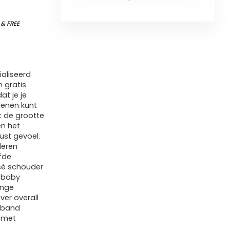
)
&
FREE
aliseerd
n gratis
at je je
enen kunt
t de grootte
en het
ust gevoel.
deren
fde
sé schouder
 baby
ange
er overall
dband
 met