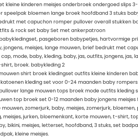
s set kleine kinderen meisjes onderbroek ondergoed slips 
der speelpak bloemen lange broek hoofdband 3 stuks bab
edrukt met capuchon romper pullover overall stukken ba
its & rock set baby Set met ankerpatroon
babykledingset, pasgeboren babypetjes, hartvormige print
, jongens, meisjes, lange mouwen, brief bedrukt met capu
cap, mode, baby, kleding, baby, jas, outfits, jongens, jas,
-shirt, broek. babykleding 2
uwen shirt broek kledingset outfits kleine kinderen baby
katoenen kleding set voor 0-24 maanden baby rompers 
pullover lange mouwen tops broek mode outfits kleding se
uwen top broek set 0-12 maanden baby jongens meisjes f
e mouwen, zomerjurk, baby, meisjes, zomerjurk, bloemen, p
, meisjes, jurken, bloemenkant, korte mouwen, t-shirt, to
, bikini, meisjes, letterset, hoofdband, 3 stuks, set badpak
dpak, kleine meisjes.