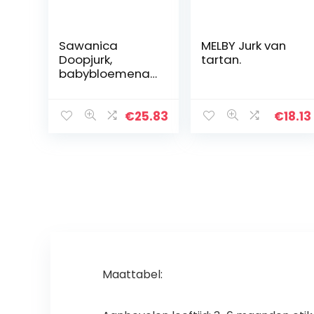
Sawanica
MELBY Jurk van
Doopjurk,
tartan.
babybloemenav
ondjurk, voor
kleine meisjes,
bruiloft,
€
25.83
€
18.13
mouwloze
cocktailjurk,
prinses
Maattabel: