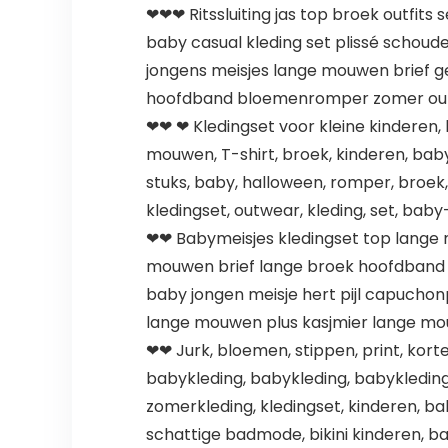
❤❤❤ Ritssluiting jas top broek outfit
baby casual kleding set plissé schou
jongens meisjes lange mouwen brief g
hoofdband bloemenromper zomer outf
❤❤ ❤ Kledingset voor kleine kinderen, 
mouwen, T-shirt, broek, kinderen, baby
stuks, baby, halloween, romper, broek, 
kledingset, outwear, kleding, set, baby
❤❤ Babymeisjes kledingset top lange mo
mouwen brief lange broek hoofdband 
baby jongen meisje hert pijl capuchon
lange mouwen plus kasjmier lange mo
❤❤ Jurk, bloemen, stippen, print, kort
babykleding, babykleding, babykleding
zomerkleding, kledingset, kinderen, baby
schattige badmode, bikini kinderen, ba