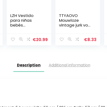
LZH Vestido
TTYAOVO
para niñas
Mouwloze
bebés
vintage jurk voor
Lentejuelas
meisjes, zomer,
Vestidos para
ronde hals, retro
niños Tutu Flor
polkadots
€
20.99
€
8.33
Fiesta de
cumpleaños
Vestido de
boda
Description
Additional information