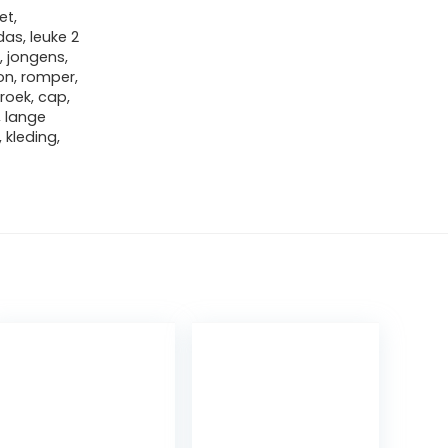
et,
as, leuke 2
, jongens,
on, romper,
broek, cap,
, lange
 kleding,