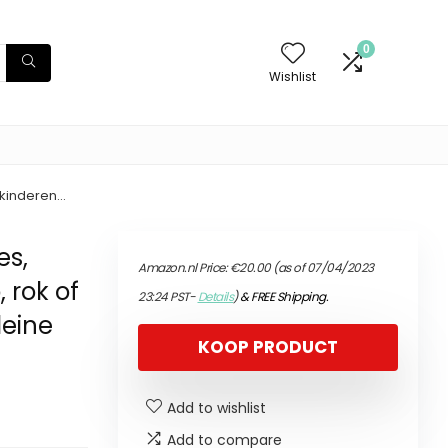
0
Wishlist
e kinderen…
es,
Amazon.nl Price:
€
20.00
(as of 07/04/2023
, rok of
23:24 PST-
Details
)
&
FREE Shipping
.
leine
KOOP PRODUCT
Add to wishlist
Add to compare