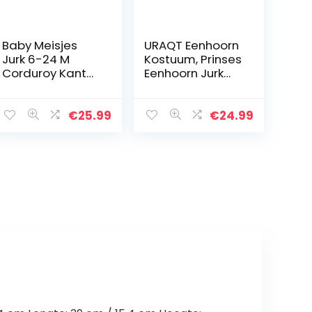
Baby Meisjes
URAQT Eenhoorn
Jurk 6-24 M
Kostuum, Prinses
Corduroy Kant
Eenhoorn Jurk
Revers Prinses
Fancy Dress met
Jurken Kids
Ketting,
Peuter Effen
Hoofdband voor
€
25.99
€
24.99
Kleur Strik
Kinderen &
Elastische
Peuters
mouwen Leuke
Verjaardag…