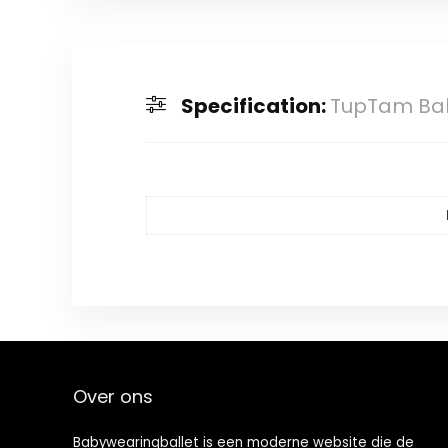
Specification:
TupTam Bab
Over ons
Babywearingballet is een moderne website die de