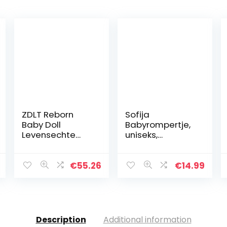
ZDLT Reborn
Sofija
Baby Doll
Babyrompertje,
Levensechte
uniseks,
Baby Doll Vinyl
eendelig,
Baby Doll
footies,
Realistische
pasgeborenen,
€
55.26
€
14.99
Reborn Pop
onesie, meisjes,
rompertje,
premium
katoen,
jumpsuit…
Description
Additional information