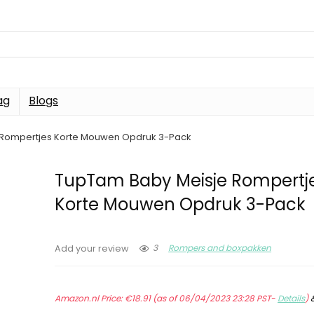
ag
Blogs
 Rompertjes Korte Mouwen Opdruk 3-Pack
TupTam Baby Meisje Rompertj
Korte Mouwen Opdruk 3-Pack
3
Rompers and boxpakken
Add your review
Amazon.nl Price:
€
18.91
(as of 06/04/2023 23:28 PST-
Details
)