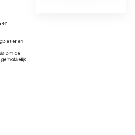
n en
gplezier en
uis om de
s gemakkelijk