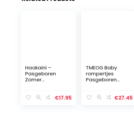
Haokaini –
TMEOG Baby
Pasgeboren
rompertjes
Zomer
Pasgeboren
Mouwloze
Meisjes Jongens
Romper, Baby
Dieren Rits
Ruche Jumpsuit
Hooded
€
17.95
€
27.45
Outfits, Kant
Jumpsuit Herfst
Strik Bodysuits
Winter Flanel
Sunsuits
Kleding Unisex