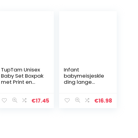
TupTam Unisex
Infant
Baby Set Boxpak
babymeisjeskle
met Print en
ding lange
Babyjasje
mouwen
rompertje
jumpsuit ruffle
€
17.45
€
16.98
bodysuit
bloemenbroek
outfits met
hoofdband 3-
delige…