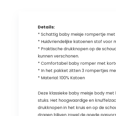
Details:
* Schattig baby meisje rompertje met 
* Huidvriendelijke katoenen stof voo
* Praktische drukknopen op de schouder
kunnen verschonen.
* Comfortabel baby romper met korte
* In het pakket zitten 3 rompertjes 
* Material: 100% Katoen
Deze klassieke baby meisje body met k
stuks. Het hoogwaardige en knuffelza
drukknopen in het kruis en op de scho
dragen blijven zowel de goede pasvorm