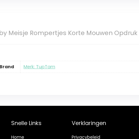
y Meisje Rompertjes Korte Mouwen Opdruk
Brand
Merk: TupTam
Snelle Links
Verklaringen
Home
Privacybeleid