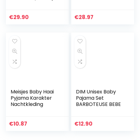
jongens Baby en
Front 3-5 Jaar
peuter tanktop
€
29.90
€
28.97
Meisjes Baby Haai
DIM Unisex Baby
Pyjama Karakter
Pajama Set
Nachtkleding
BARBOTEUSE BEBE
€
10.87
€
12.90