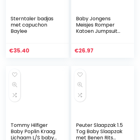
Sterntaler badjas
Baby Jongens
met capuchon
Meisjes Romper
Baylee
Katoen Jumpsuit
Lange Mouwen
Rompertjes
Bodysuit Gezellige
€
35.40
€
26.97
Slaappakken
Pasgeboren Gift, 3…
Tommy Hilfiger
Peuter Slaapzak 1.5
Baby Poplin Kraag
Tog Baby Slaapzak
Lichaam L/S baby-
met Benen Rits