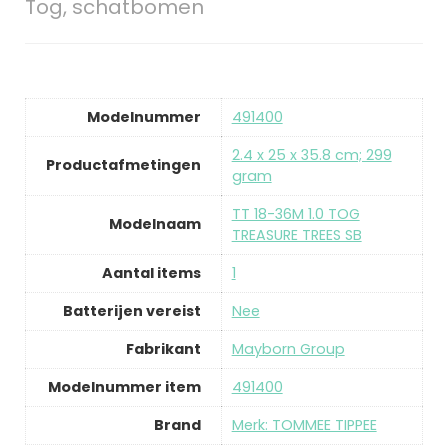
Tog, schatbomen
Modelnummer
491400
2.4 x 25 x 35.8 cm; 299
Productafmetingen
gram
TT 18-36M 1.0 TOG
Modelnaam
TREASURE TREES SB
Aantal items
1
Batterijen vereist
Nee
Fabrikant
Mayborn Group
Modelnummer item
491400
Brand
Merk: TOMMEE TIPPEE