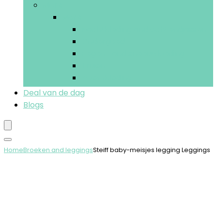
More
More
Nachtkleding and ochtendjassen
Ondergoed
Regen- and sneeuwkleding
Truien
Zwemkleding
Deal van de dag
Blogs
Home
Broeken and leggings
Steiff baby-meisjes legging Leggings