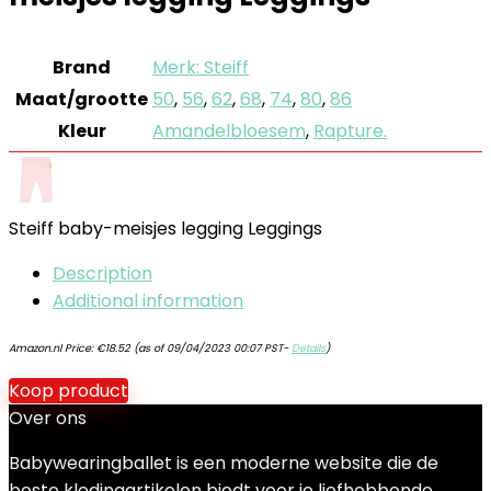
Brand
Merk: Steiff
Maat/grootte
50
,
56
,
62
,
68
,
74
,
80
,
86
Kleur
Amandelbloesem
,
Rapture.
Steiff baby-meisjes legging Leggings
Description
Additional information
Amazon.nl Price:
€
18.52
(as of 09/04/2023 00:07 PST-
Details
)
Koop product
Over ons
Babywearingballet is een moderne website die de
beste kledingartikelen biedt voor je liefhebbende