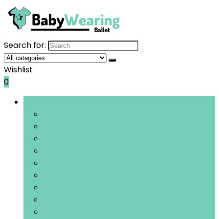
Search for:
Wishlist
0
Bladeren door rubrieken
Jurken
Outfits and kledingsets
Tops
Rompers and boxpakken
Broeken and leggings
Doopkleding
Hoodies and sportkleding
Jassen, jacks and bodywarmers
Kostuums and blazers