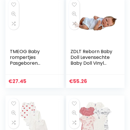
TMEOG Baby
ZDLT Reborn Baby
rompertjes
Doll Levensechte
Pasgeboren
Baby Doll Vinyl
Meisjes Jongens
Baby Doll
Dieren Rits Hooded
Realistische Reborn
Jumpsuit Herfst
Pop
€
27.45
€
55.26
Winter Flanel
Kleding Unisex