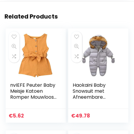
Related Products
nvIEFE Peuter Baby
Haokaini Baby
Meisje Katoen
Snowsuit met
Romper Mouwloos
Afneembare
Bodysuit Een Stuk
Handschoenen
Jumpsuit Baby
Pasgeboren Baby
Outfits met
Rits Hooded
€
5.62
€
49.78
Tailleband
Romper Winter
Warm Down
Jumpsuit Uitloper…