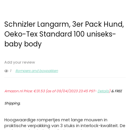
Schnizler Langarm, 3er Pack Hund,
Oeko-Tex Standard 100 uniseks-
baby body
Add your review
1
Rompers and boxpakken
Amazon.nl Price:
€
31.53
(as of 09/04/2023 23:45 PST-
Details
)
&
FREE
Shipping
.
Hoogwaardige rompertjes met lange mouwen in
praktische verpakking van 3 stuks in interlock-kwaliteit. De