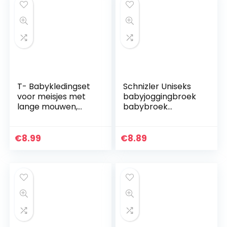
T- Babykledingset
Schnizler Uniseks
voor meisjes met
babyjoggingbroek
lange mouwen,
babybroek
romper, body shirt
melange met
+ lange broek,
elastische
kledingset voor
buikomslag, Oeko-
€
8.99
€
8.89
lente en zomer…
tex Standard 100