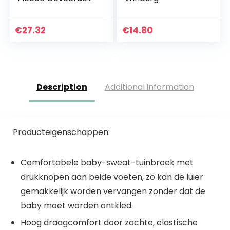
Warme Leggings
Broek Baby Peuter
Dikke Katoen
€
27.32
€
14.80
Gebreide Stretchy
Panty’s Leuke…
Description
Additional information
Producteigenschappen:
Comfortabele baby-sweat-tuinbroek met
drukknopen aan beide voeten, zo kan de luier
gemakkelijk worden vervangen zonder dat de
baby moet worden ontkled.
Hoog draagcomfort door zachte, elastische