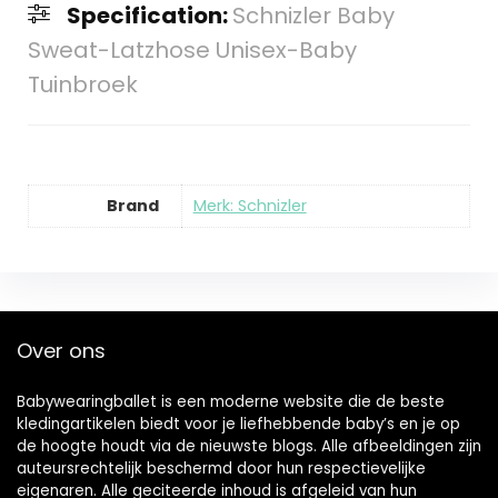
Specification:
Schnizler Baby
Sweat-Latzhose Unisex-Baby
Tuinbroek
Brand
Merk: Schnizler
Over ons
Babywearingballet is een moderne website die de beste
kledingartikelen biedt voor je liefhebbende baby’s en je op
de hoogte houdt via de nieuwste blogs. Alle afbeeldingen zijn
auteursrechtelijk beschermd door hun respectievelijke
eigenaren. Alle geciteerde inhoud is afgeleid van hun