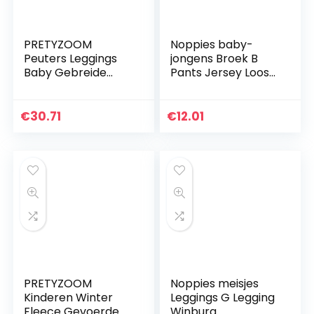
PRETYZOOM
Noppies baby-
Peuters Leggings
jongens Broek B
Baby Gebreide
Pants Jersey Loose
Broek Kinderen
Yip
Pluche Legging Vos
Geprinte Dikke
€
30.71
€
12.01
Warme Broek Voor
Kleine…
PRETYZOOM
Noppies meisjes
Kinderen Winter
Leggings G Legging
Fleece Gevoerde
Winburg