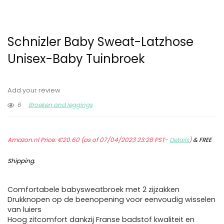
Schnizler Baby Sweat-Latzhose
Unisex-Baby Tuinbroek
Add your review
6
Broeken and leggings
Amazon.nl Price:
€
20.60
(as of 07/04/2023 23:28 PST-
Details
)
&
FREE
Shipping
.
Comfortabele babysweatbroek met 2 zijzakken
Drukknopen op de beenopening voor eenvoudig wisselen
van luiers
Hoog zitcomfort dankzij Franse badstof kwaliteit en