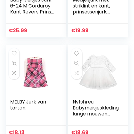
6-24 M Corduroy
striklint en kant,
Kant Revers Prinses
prinsessenjurk,
Jurken Kids Peuter
bloemenmeisjesjur
Effen Kleur Strik
k, doopjurk,
Elastische mouwen
feestelijke jurk voor
€
25.99
€
19.99
Leuke
bruiloften…
MELBY Jurk van
Nvfshreu
tartan.
Babymeisjeskleding
lange mouwen
doopjurk kant
bloemenmeisje
partyjurk jurk 1
€
18.13
€
18.69