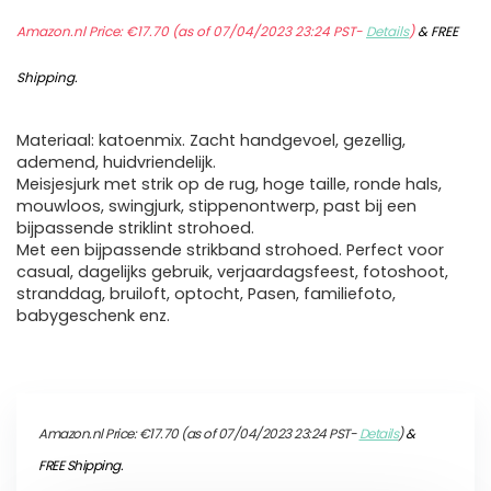
Amazon.nl Price:
€
17.70
(as of 07/04/2023 23:24 PST-
Details
)
&
FREE
Shipping
.
Materiaal: katoenmix. Zacht handgevoel, gezellig,
ademend, huidvriendelijk.
Meisjesjurk met strik op de rug, hoge taille, ronde hals,
mouwloos, swingjurk, stippenontwerp, past bij een
bijpassende striklint strohoed.
Met een bijpassende strikband strohoed. Perfect voor
casual, dagelijks gebruik, verjaardagsfeest, fotoshoot,
stranddag, bruiloft, optocht, Pasen, familiefoto,
babygeschenk enz.
Amazon.nl Price:
€
17.70
(as of 07/04/2023 23:24 PST-
Details
)
&
FREE Shipping
.