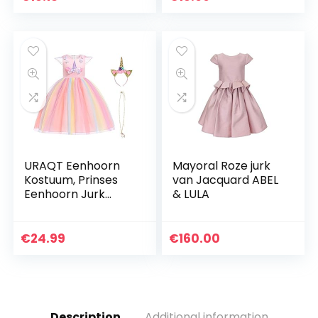
eenvoudige stijl
verjaardagsjurk…
URAQT Eenhoorn
Mayoral Roze jurk
Kostuum, Prinses
van Jacquard ABEL
Eenhoorn Jurk
& LULA
Fancy Dress met
Ketting, Hoofdband
voor Kinderen &
€
24.99
€
160.00
Peuters
Verjaardag…
Description
Additional information