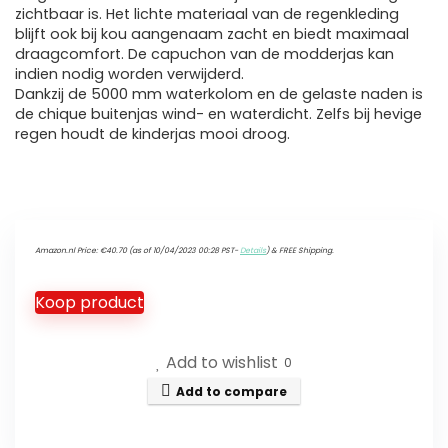
zichtbaar is. Het lichte materiaal van de regenkleding
blijft ook bij kou aangenaam zacht en biedt maximaal
draagcomfort. De capuchon van de modderjas kan
indien nodig worden verwijderd.
Dankzij de 5000 mm waterkolom en de gelaste naden is
de chique buitenjas wind- en waterdicht. Zelfs bij hevige
regen houdt de kinderjas mooi droog.
Amazon.nl Price:
€
40.70
(as of 10/04/2023 00:28 PST-
Details
)
&
FREE Shipping
.
Koop product
Add to wishlist
0
Add to compare