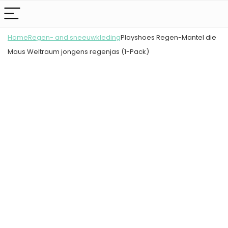
Home
Regen- and sneeuwkleding
Playshoes Regen-Mantel die
Maus Weltraum jongens regenjas (1-Pack)