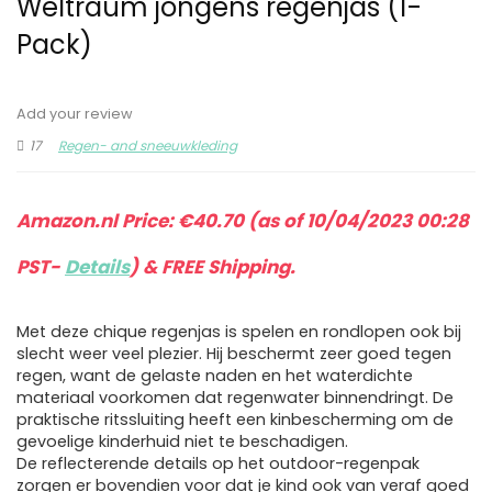
Weltraum jongens regenjas (1-
Pack)
Add your review
17
Regen- and sneeuwkleding
Amazon.nl Price:
€
40.70
(as of 10/04/2023 00:28
PST-
Details
)
&
FREE Shipping
.
Met deze chique regenjas is spelen en rondlopen ook bij
slecht weer veel plezier. Hij beschermt zeer goed tegen
regen, want de gelaste naden en het waterdichte
materiaal voorkomen dat regenwater binnendringt. De
praktische ritssluiting heeft een kinbescherming om de
gevoelige kinderhuid niet te beschadigen.
De reflecterende details op het outdoor-regenpak
zorgen er bovendien voor dat je kind ook van veraf goed