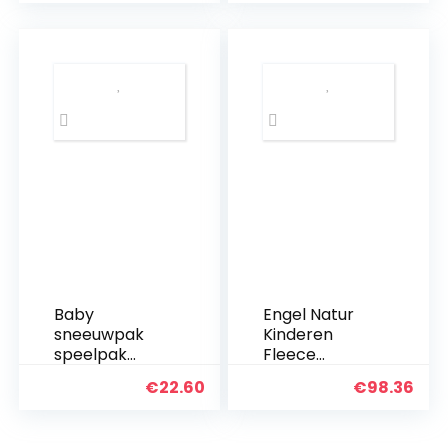
skipak
baby winter
overall met
capuchon
verdikt warm
0-18 maanden
Baby
Engel Natur
sneeuwpak
Kinderen
speelpak
Fleece
winter overall
Jumpsuit
€
22.60
€
98.36
met
capuchon
rompers