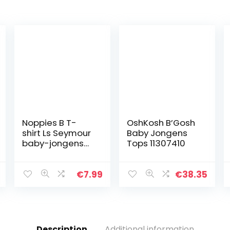
Noppies B T-
OshKosh B’Gosh
shirt Ls Seymour
Baby Jongens
baby-jongens
Tops 11307410
T-Shirt
€
7.99
€
38.35
Description
Additional information