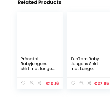
Related Products
Prénatal
TupTam Baby
Babyjongens
Jongens Shirt
shirt met lange
met Lange
mouwen Tokyo
Mouwen 5-pack
€
10.16
€
27.95