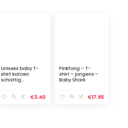
Uniseks baby T-
Pinkfong – T-
shirt katoen
shirt – jongens –
schattig
Baby Shark
patroon tops
voor 1-7 jaar oud
€
3.40
€
17.95