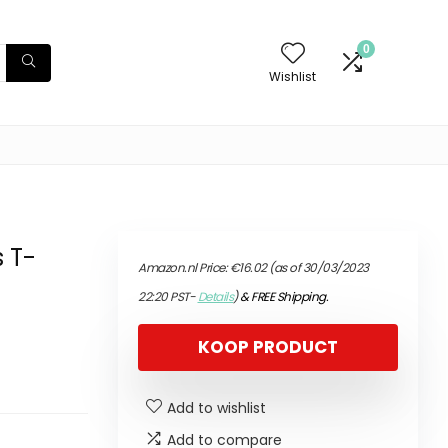
0
Wishlist
s T-
Amazon.nl Price:
€
16.02
(as of 30/03/2023
22:20 PST-
Details
)
&
FREE Shipping
.
KOOP PRODUCT
Add to wishlist
Add to compare