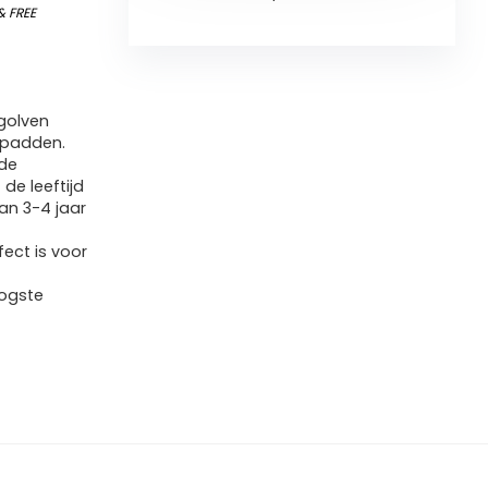
&
FREE
egolven
dpadden.
 de
de leeftijd
an 3-4 jaar
ect is voor
oogste