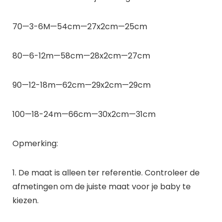
70—3-6M—54cm—27x2cm—25cm
80—6-12m—58cm—28x2cm—27cm
90—12-18m—62cm—29x2cm—29cm
100—18-24m—66cm—30x2cm—31cm
Opmerking:
1. De maat is alleen ter referentie. Controleer de
afmetingen om de juiste maat voor je baby te
kiezen.