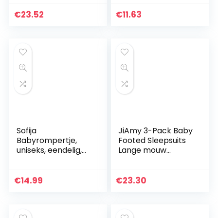
en jongens, met
jumpsuit
dierenprint, voor de
hoofdband romper
€
23.52
€
11.63
herfst en…
playsuit +
hoofdband outfits
Sofija
JiAmy 3-Pack Baby
Babyrompertje,
Footed Sleepsuits
uniseks, eendelig,
Lange mouw
footies,
Romper Katoen
pasgeborenen,
Slaap en Play Baby
onesie, meisjes,
Pyjama voor
€
14.99
€
23.30
rompertje,
Jongens Meisjes
premium katoen,
jumpsuit…