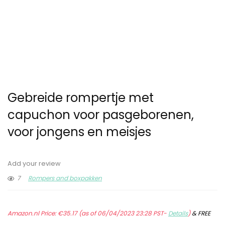
Gebreide rompertje met
capuchon voor pasgeborenen,
voor jongens en meisjes
Add your review
7
Rompers and boxpakken
Amazon.nl Price:
€
35.17
(as of 06/04/2023 23:28 PST-
Details
)
&
FREE