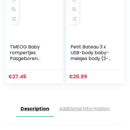
TMEOG Baby
Petit Bateau 3 x
rompertjes
USB-body baby-
Pasgeboren
meisjes body (3-
Meisjes Jongens
Pack)
Dieren Rits Hooded
Jumpsuit Herfst
€
27.45
€
26.99
Winter Flanel
Kleding Unisex
Description
Additional information