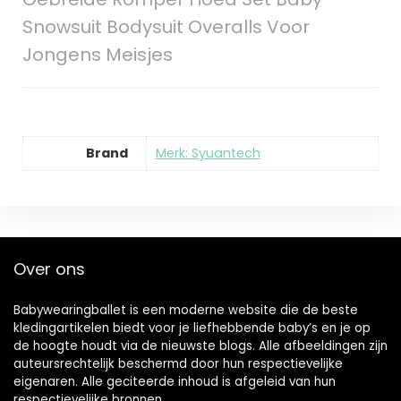
Snowsuit Bodysuit Overalls Voor
Jongens Meisjes
Brand
Merk: Syuantech
Over ons
Babywearingballet is een moderne website die de beste
kledingartikelen biedt voor je liefhebbende baby’s en je op
de hoogte houdt via de nieuwste blogs. Alle afbeeldingen zijn
auteursrechtelijk beschermd door hun respectievelijke
eigenaren. Alle geciteerde inhoud is afgeleid van hun
respectievelijke bronnen.