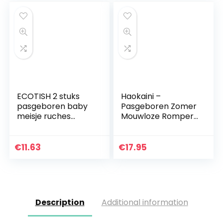
ECOTISH 2 stuks
Haokaini –
pasgeboren baby
Pasgeboren Zomer
meisje ruches
Mouwloze Romper,
mouwen bodysuits
Baby Ruche
jumpsuit
Jumpsuit Outfits,
hoofdband romper
Kant Strik Bodysuits
€
11.63
€
17.95
playsuit +
Sunsuits
hoofdband outfits
Description
Additional information