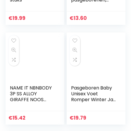
roze, ronde hals,
mouwloos, strik,
eenhoorn-print,
€
19.99
€
13.60
fotooverall, party,
verjaardag…
NAME IT NBNBODY
Pasgeboren Baby
3P SS ALLOY
Unisex Voet
GIRAFFE NOOS
Romper Winter Jas
uniseks-baby Baby
Voorkant Snaps
en peuter Set
Warme Jumpsuit
ondergoed
Hoodie Leuke Beer
€
15.42
€
19.79
Sneeuwpak