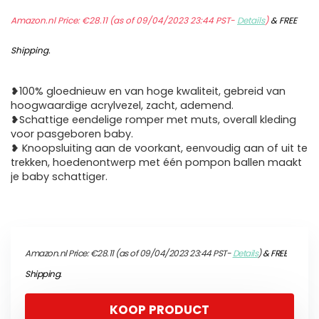
Amazon.nl Price:
€
28.11
(as of 09/04/2023 23:44 PST-
Details
)
&
FREE
Shipping
.
❥100% gloednieuw en van hoge kwaliteit, gebreid van
hoogwaardige acrylvezel, zacht, ademend.
❥Schattige eendelige romper met muts, overall kleding
voor pasgeboren baby.
❥ Knoopsluiting aan de voorkant, eenvoudig aan of uit te
trekken, hoedenontwerp met één pompon ballen maakt
je baby schattiger.
Amazon.nl Price:
€
28.11
(as of 09/04/2023 23:44 PST-
Details
)
&
FREE
Shipping
.
KOOP PRODUCT