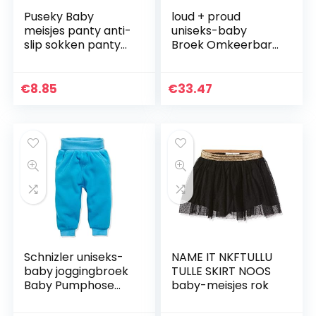
Puseky Baby
loud + proud
meisjes panty anti-
uniseks-baby
slip sokken panty
Broek Omkeerbare
legging broek
broek van
warme kousen
biologisch katoen,
Gots gecertificeerd
€
8.85
€
33.47
Schnizler uniseks-
NAME IT NKFTULLU
baby joggingbroek
TULLE SKIRT NOOS
Baby Pumphose
baby-meisjes rok
Fleece mit
Strickbund