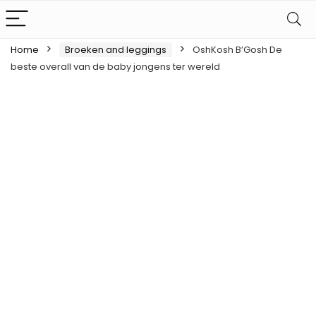
Home
Broeken and leggings
OshKosh B’Gosh De
beste overall van de baby jongens ter wereld