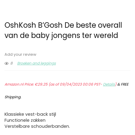
OshKosh B’Gosh De beste overall
van de baby jongens ter wereld
Add your review
8
Broeken and leggings
Amazon.nl Price:
€
29.25
(as of 09/04/2023 00:06 PST-
Details
)
&
FREE
Shipping
.
Klassieke vest-back stijl
Functionele zakken
Verstelbare schouderbanden.