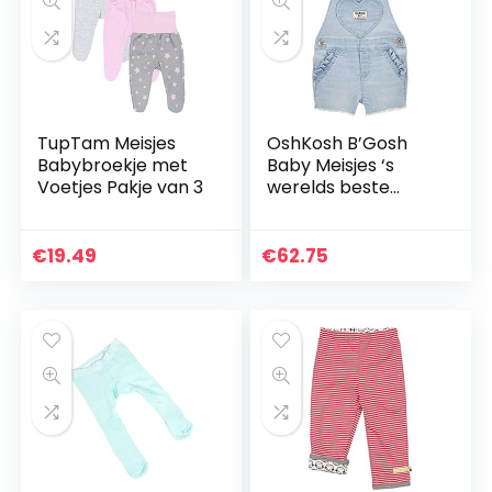
TupTam Meisjes
OshKosh B’Gosh
Babybroekje met
Baby Meisjes ‘s
Voetjes Pakje van 3
werelds beste
Overall
€
19.49
€
62.75