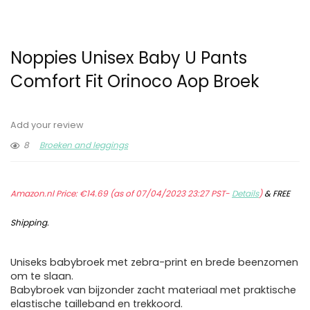
Noppies Unisex Baby U Pants
Comfort Fit Orinoco Aop Broek
Add your review
8
Broeken and leggings
Amazon.nl Price:
€
14.69
(as of 07/04/2023 23:27 PST-
Details
)
&
FREE
Shipping
.
Uniseks babybroek met zebra-print en brede beenzomen
om te slaan.
Babybroek van bijzonder zacht materiaal met praktische
elastische tailleband en trekkoord.