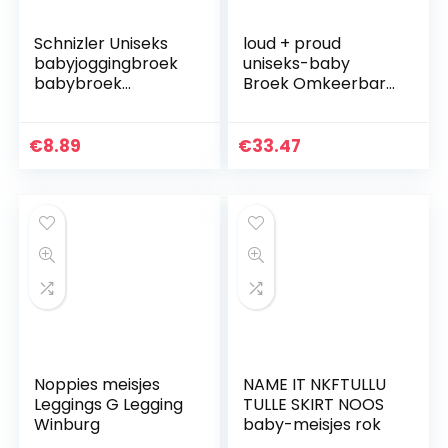
Schnizler Uniseks
loud + proud
babyjoggingbroek
uniseks-baby
babybroek
Broek Omkeerbare
melange met
broek van
elastische
biologisch katoen,
buikomslag, Oeko-
Gots gecertificeerd
€
8.89
€
33.47
tex Standard 100
Noppies meisjes
NAME IT NKFTULLU
Leggings G Legging
TULLE SKIRT NOOS
Winburg
baby-meisjes rok