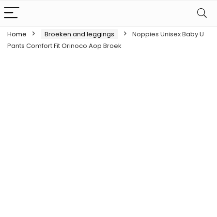
Home
Broeken and leggings
Noppies Unisex Baby U
Pants Comfort Fit Orinoco Aop Broek