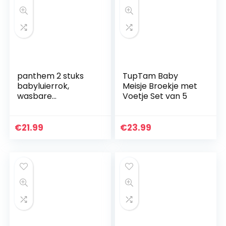
panthem 2 stuks
TupTam Baby
babyluierrok,
Meisje Broekje met
wasbare
Voetje Set van 5
trainingsrok voor
baby’s, jongens en
meisjes, 2-in-1
€
21.99
€
23.99
waterdicht,
absorberend…