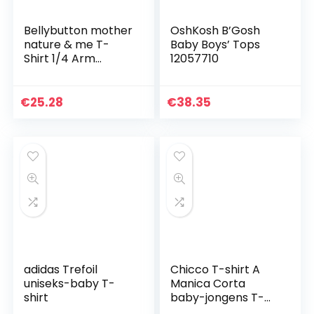
Bellybutton mother
OshKosh B’Gosh
nature & me T-
Baby Boys’ Tops
Shirt 1/4 Arm
12057710
baby-jongens t-
shirt
€
25.28
€
38.35
adidas Trefoil
Chicco T-shirt A
uniseks-baby T-
Manica Corta
shirt
baby-jongens T-
shirt met korte