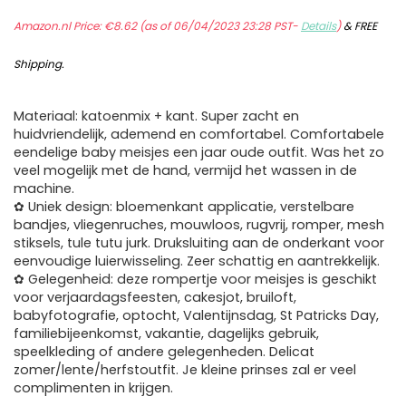
Amazon.nl Price:
€
8.62
(as of 06/04/2023 23:28 PST-
Details
)
&
FREE
Shipping
.
Materiaal: katoenmix + kant. Super zacht en
huidvriendelijk, ademend en comfortabel. Comfortabele
eendelige baby meisjes een jaar oude outfit. Was het zo
veel mogelijk met de hand, vermijd het wassen in de
machine.
✿ Uniek design: bloemenkant applicatie, verstelbare
bandjes, vliegenruches, mouwloos, rugvrij, romper, mesh
stiksels, tule tutu jurk. Druksluiting aan de onderkant voor
eenvoudige luierwisseling. Zeer schattig en aantrekkelijk.
✿ Gelegenheid: deze rompertje voor meisjes is geschikt
voor verjaardagsfeesten, cakesjot, bruiloft,
babyfotografie, optocht, Valentijnsdag, St Patricks Day,
familiebijeenkomst, vakantie, dagelijks gebruik,
speelkleding of andere gelegenheden. Delicat
zomer/lente/herfstoutfit. Je kleine prinses zal er veel
complimenten in krijgen.