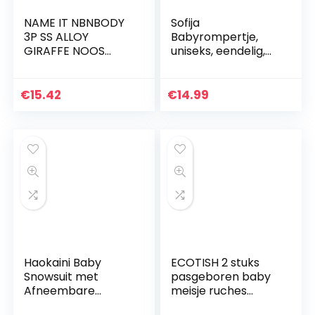
NAME IT NBNBODY
Sofija
3P SS ALLOY
Babyrompertje,
GIRAFFE NOOS
uniseks, eendelig,
uniseks-baby Baby
footies,
en peuter Set
pasgeborenen,
ondergoed
onesie, meisjes,
€
15.42
€
14.99
rompertje,
premium katoen,
jumpsuit…
Haokaini Baby
ECOTISH 2 stuks
Snowsuit met
pasgeboren baby
Afneembare
meisje ruches
Handschoenen
mouwen bodysuits