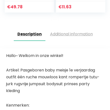
Pasgeboren Baby
jumpsuit
Rits Hooded
hoofdband romper
€
49.78
€
11.63
Romper Winter
playsuit +
Warm Down
hoofdband outfits
Jumpsuit Uitloper…
Description
Additional information
Hallo~ Welkom in onze winkel!
Artikel: Pasgeboren baby meisje 1e verjaardag
outfit één ruche mouwloos kant rompertje tutu-
jurk rugvrije jumpsuit bodysuit prinses party
kleding
Kenmerken: