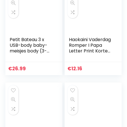
Petit Bateau 3 x
Haokaini Vaderdag
USB-body baby-
Romper I Papa
meisjes body (3-
Letter Print Korte
Pack)
Mouw Bodysuit
Pasgeboren Baby
Jumpsuit Zomer
€
26.99
€
12.16
Outfit