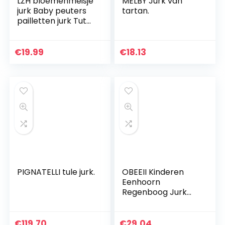
LZH bloemenmeisje
MELBY Jurk van
jurk Baby peuters
tartan.
pailletten jurk Tutu
Kids Party Dress
bruidsmeisje
trouwjurk
€
19.99
€
18.13
PIGNATELLI tule jurk.
OBEEII Kinderen
Eenhoorn
Regenboog Jurk
Cosplay
Feestkostuum Fee
Fancy Dress
€
119.70
€
29.04