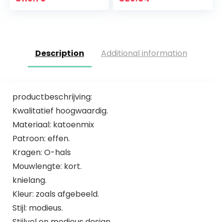
Prinses Tutu Rok
voor Verjaardag
Carnaval…
Description
Additional information
productbeschrijving:
Kwalitatief hoogwaardig.
Materiaal: katoenmix
Patroon: effen.
Kragen: O-hals
Mouwlengte: kort.
knielang.
Kleur: zoals afgebeeld.
Stijl: modieus.
Stijlvol en modieus design.