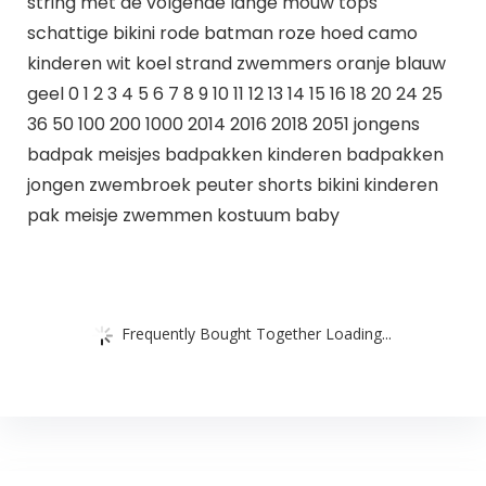
string met de volgende lange mouw tops
schattige bikini rode batman roze hoed camo
kinderen wit koel strand zwemmers oranje blauw
geel 0 1 2 3 4 5 6 7 8 9 10 11 12 13 14 15 16 18 20 24 25
36 50 100 200 1000 2014 2016 2018 2051 jongens
badpak meisjes badpakken kinderen badpakken
jongen zwembroek peuter shorts bikini kinderen
pak meisje zwemmen kostuum baby
Frequently Bought Together Loading...