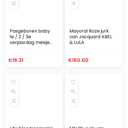
Pasgeboren baby
Mayoral Roze jurk
1e / 2 / 3e
van Jacquard ABEL
verjaardag meisje
& LULA
jurk korte mouwen
katoen body tutu
tule prinses
€
19.31
€
160.00
partyjurk cake
smash…