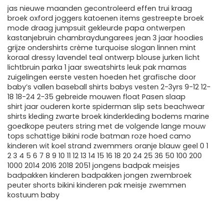
jas nieuwe maanden gecontroleerd effen trui kraag
broek oxford joggers katoenen items gestreepte broek
mode draag jumpsuit gekleurde papa ontwerpen
kastanjebruin chambraydungarees jean 3 jaar hoodies
grijze ondershirts crème turquoise slogan linnen mint
koraal dressy lavendel teal ontwerp blouse jurken licht
lichtbruin parka 1 jaar sweatshirts leuk pak mamas
zuigelingen eerste vesten hoeden het grafische door
baby’s vallen baseball shirts babys vesten 2-3yrs 9-12 12-
18 18-24 2-35 gebreide mouwen float Pasen slaap
shirt jaar ouderen korte spiderman slip sets beachwear
shirts kleding zwarte broek kinderkleding bodems marine
goedkope peuters string met de volgende lange mouw
tops schattige bikini rode batman roze hoed camo
kinderen wit koel strand zwemmers oranje blauw geel 0 1
2 3 4 5 6 7 8 9 10 11 12 13 14 15 16 18 20 24 25 36 50 100 200
1000 2014 2016 2018 2051 jongens badpak meisjes
badpakken kinderen badpakken jongen zwembroek
peuter shorts bikini kinderen pak meisje zwemmen
kostuum baby