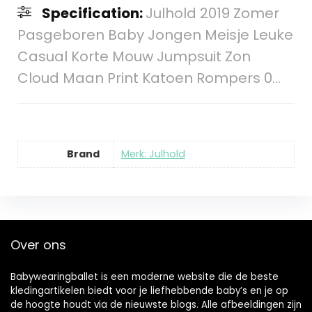
Specification:
Julhold 2019 Zomer
Pasgeboren Baby Jongen Meisje Leuke
Casual Korte Mouw Jumpsuit Zon
Cloud Maan Print Katoen Rompers 0…
Brand
Merk: Julhold
Over ons
Babywearingballet is een moderne website die de beste
kledingartikelen biedt voor je liefhebbende baby’s en je op
de hoogte houdt via de nieuwste blogs. Alle afbeeldingen zijn