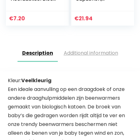
Foto Prop Outfit
sneeuwpak,
Rood
jongens, meisjes,
overall, lange
€
7.20
€
21.94
mouwen,
babykleding,
pyjama…
Description
Additional information
Kleur:
Veelkleurig
Een ideale aanvulling op een draagdoek of onze
andere draaghulpmiddelen zijn beenwarmers
gemaakt van biologisch katoen. De broek van
baby’s die gedragen worden rijdt altijd te ver en
onze trendy beenwarmers beschermen niet
alleen de benen van je baby tegen wind en zon,