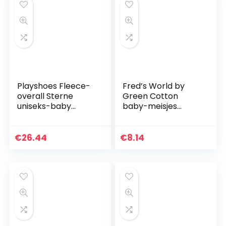
Playshoes Fleece-
Fred’s World by
overall Sterne
Green Cotton
uniseks-baby
baby-meisjes
Sneeuwpak
broek Alfa pants
€
26.44
€
8.14