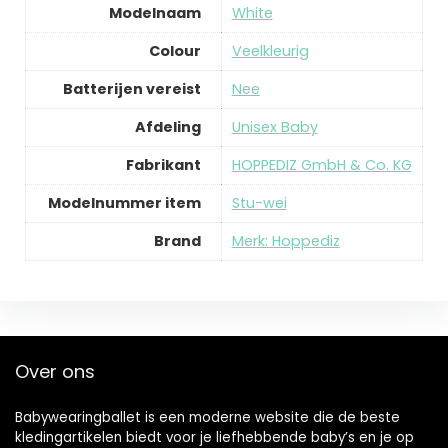
Modelnaam
White
Colour
Veelkleurig
Batterijen vereist
Nee
Afdeling
Unisex Baby
Fabrikant
HOPPEDIZ GmbH & Co. KG
Modelnummer item
Stu-wei
Brand
Merk: Hoppediz
Over ons
Babywearingballet is een moderne website die de beste
kledingartikelen biedt voor je liefhebbende baby’s en je op