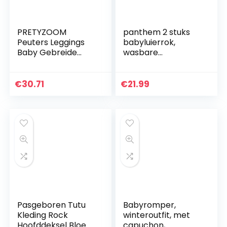
PRETYZOOM
panthem 2 stuks
Peuters Leggings
babyluierrok,
Baby Gebreide
wasbare
Broek Kinderen
trainingsrok voor
Pluche Legging Vos
baby’s, jongens en
Geprinte Dikke
meisjes, 2-in-1
€
30.71
€
21.99
Warme Broek Voor
waterdicht,
Kleine…
absorberend…
Pasgeboren Tutu
Babyromper,
Kleding Rock
winteroutfit, met
Hoofddeksel Bloem
capuchon,