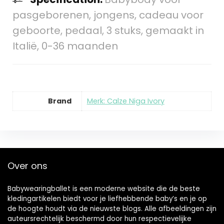
pasgeborenen, jongens, cadeau voor
geboorte, pedaal, 3 stuks, gemaakt in
Italië, 0-36 maanden
Brand
Merk: Calze Niga Ivory
Over ons
Babywearingballet is een moderne website die de beste
kledingartikelen biedt voor je liefhebbende baby’s en je op
de hoogte houdt via de nieuwste blogs. Alle afbeeldingen zijn
auteursrechtelijk beschermd door hun respectievelijke