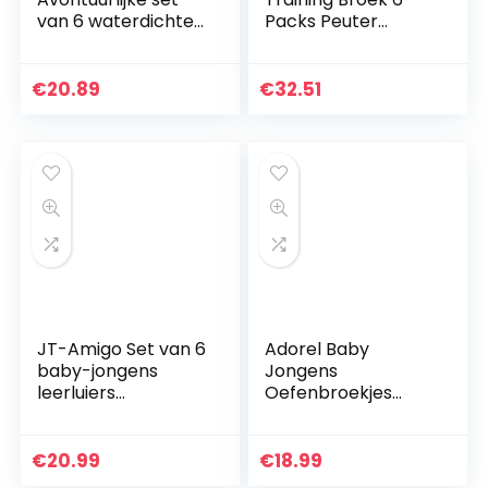
van 6 waterdichte
Packs Peuter
baby leerluier
Training
trainingsbroeken
Ondergoed voor
ondergoed luiers
Jongen en Meisje
€
20.89
€
32.51
luierbroek voor…
2T-5T
JT-Amigo Set van 6
Adorel Baby
baby-jongens
Jongens
leerluiers
Oefenbroekjes
trainingsbroeken
Wasbaar Katoen
ondergoed om
Set van 4
schoon te maken
€
20.99
€
18.99