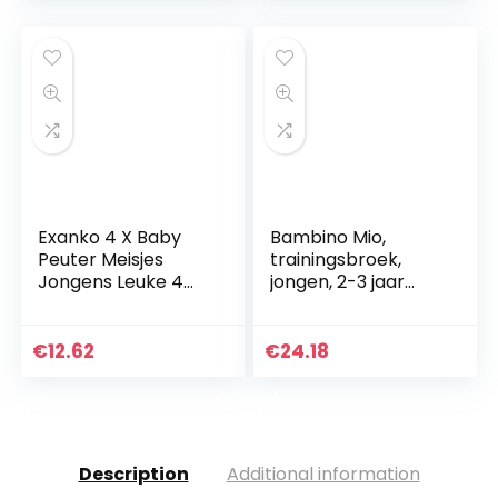
Exanko 4 X Baby
Bambino Mio,
Peuter Meisjes
trainingsbroek,
Jongens Leuke 4
jongen, 2-3 jaar
Lagen Waterdichte
roze
Potty Training
Broek Herbruikbare
€
12.62
€
24.18
3-4 Jaar
Description
Additional information