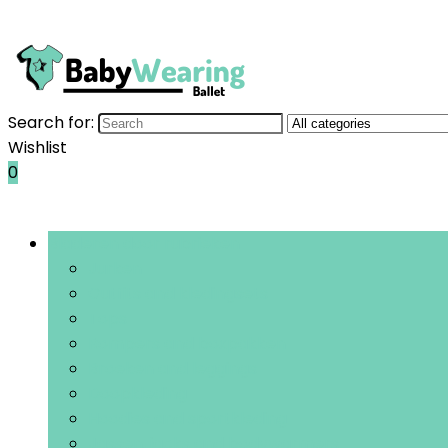
Search for:
Wishlist
0
Bladeren door rubrieken
Jurken
Outfits and kledingsets
Tops
Rompers and boxpakken
Broeken and leggings
Doopkleding
Hoodies and sportkleding
Jassen, jacks and bodywarmers