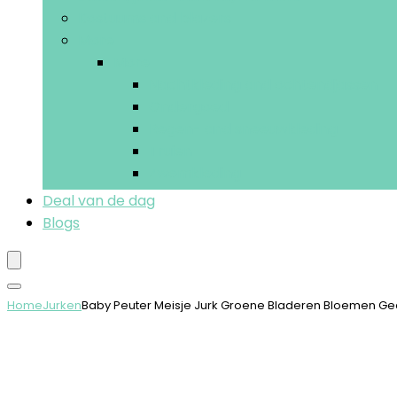
Kostuums and blazers
More
More
Nachtkleding and ochtendjassen
Ondergoed
Regen- and sneeuwkleding
Truien
Zwemkleding
Deal van de dag
Blogs
Home
Jurken
Baby Peuter Meisje Jurk Groene Bladeren Bloemen Ge