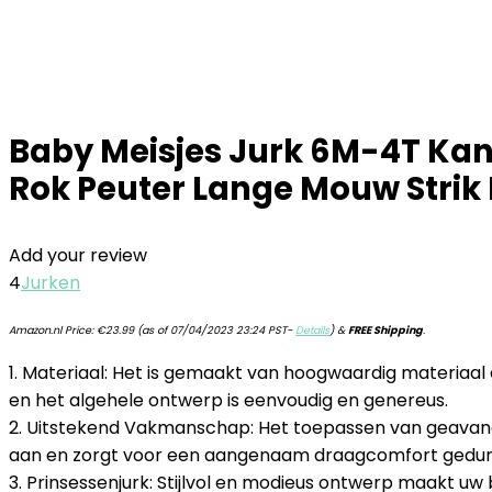
Baby Meisjes Jurk 6M-4T Kant
Rok Peuter Lange Mouw Strik
Add your review
4
Jurken
Amazon.nl Price:
€
23.99
(as of 07/04/2023 23:24 PST-
Details
)
&
FREE Shipping
.
1. Materiaal: Het is gemaakt van hoogwaardig materiaal 
en het algehele ontwerp is eenvoudig en genereus.
2. Uitstekend Vakmanschap: Het toepassen van geavance
aan en zorgt voor een aangenaam draagcomfort gedur
3. Prinsessenjurk: Stijlvol en modieus ontwerp maakt uw 