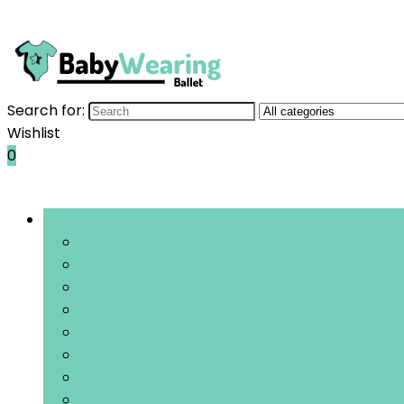
Search for:
Wishlist
0
Bladeren door rubrieken
Jurken
Outfits and kledingsets
Tops
Rompers and boxpakken
Broeken and leggings
Doopkleding
Hoodies and sportkleding
Jassen, jacks and bodywarmers