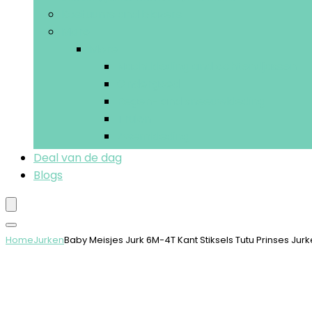
Kostuums and blazers
More
More
Nachtkleding and ochtendjassen
Ondergoed
Regen- and sneeuwkleding
Truien
Zwemkleding
Deal van de dag
Blogs
Home
Jurken
Baby Meisjes Jurk 6M-4T Kant Stiksels Tutu Prinses Ju