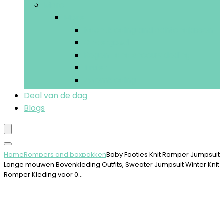
More
More
Nachtkleding and ochtendjassen
Ondergoed
Regen- and sneeuwkleding
Truien
Zwemkleding
Deal van de dag
Blogs
Home
Rompers and boxpakken
Baby Footies Knit Romper Jumpsuit
Lange mouwen Bovenkleding Outfits, Sweater Jumpsuit Winter Knit
Romper Kleding voor 0…