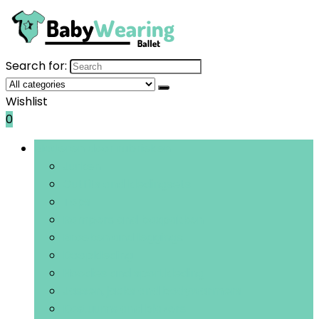
Search for:
Wishlist
0
Bladeren door rubrieken
Jurken
Outfits and kledingsets
Tops
Rompers and boxpakken
Broeken and leggings
Doopkleding
Hoodies and sportkleding
Jassen, jacks and bodywarmers
Kostuums and blazers