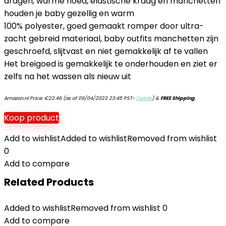
dragen, warme hoed, elastische kraag en manchetten
houden je baby gezellig en warm
100% polyester, goed gemaakt romper door ultra-
zacht gebreid materiaal, baby outfits manchetten zijn
geschroefd, slijtvast en niet gemakkelijk af te vallen
Het breigoed is gemakkelijk te onderhouden en ziet er
zelfs na het wassen als nieuw uit
Amazon.nl Price:
€
22.46
(as of 09/04/2023 23:45 PST-
Details
)
&
FREE Shipping
.
Koop product
Add to wishlist
Added to wishlist
Removed from wishlist
0
Add to compare
Related Products
Added to wishlist
Removed from wishlist
0
Add to compare