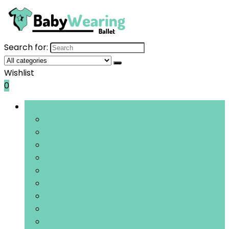
Search for:
Wishlist
0
Bladeren door rubrieken
Jurken
Outfits and kledingsets
Tops
Rompers and boxpakken
Broeken and leggings
Doopkleding
Hoodies and sportkleding
Jassen, jacks and bodywarmers
Kostuums and blazers