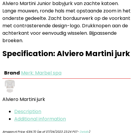
Alviero Martini Junior babyjurk van zachte katoen.
Lange mouwen, ronde hals met opstaande zoom in het
onderste gedeelte. Zacht borduurwerk op de voorkant
met contrasterende design-logo. Drukknopen aan de
achterkant voor eenvoudig wisselen. Bijpassende
broeken.
Specification:
Alviero Martini jurk
Brand
Merk: Marbel spa
Alviero Martini jurk
Description
Additional information
Amazon.nl Price:
€
84.70
(as of 07/04/2023 23:24 PST-
Details
)