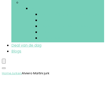
More
More
Nachtkleding and ochtendjassen
Ondergoed
Regen- and sneeuwkleding
Truien
Zwemkleding
Deal van de dag
Blogs
Home
Jurken
Alviero Martini jurk