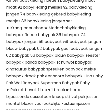
winter babykleding hoeden babykleding maat
maat 92 babykleding meisjes 92 babykleding
jongen 74 babykleding gebreid babykleding
meisjes 86 babykleding jongen set
➤ Kraag: capuchon ★ Mode–babykleding
babypak fleece babypak 86 babypak 74
babypak jongen 56 babypak wit babypak jongen
blauw babypak 62 babypak geel babypak jongen
62 babypak 56 babypak blauw babypak zeester
babypak panda babypak schurwol babypak
dinosaurus babypak spreuken babypak meisje
babypak draak pak eenhoorn babypak Dino Baby
Pak Wol Babypak Superman Babypak Baby
➤ Pakket bevat: 1 top + 1 broek★ Heren
bijpassende casual een knoop stijlvol pak jassen
mantel blazer voor zakelijke kostuumjassen