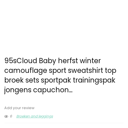
95sCloud Baby herfst winter
camouflage sport sweatshirt top
broek sets sportpak trainingspak
jongens capuchon…
Add your review
6
Broeken and leggings