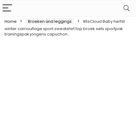
Home
Broeken and leggings
95sCloud Baby herfst
winter camouflage sport sweatshirt top broek sets sportpak
trainingspak jongens capuchon…