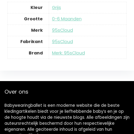
Kleur
Grijs
Grootte
0-6 Maanden
Merk
95sCloud
Fabrikant
95sCloud
Brand
Merk: 95sCloud
Over ons
Babywearingballet is een moderne website die de beste
kledingartikelen biedt voor je liefhebbende baby’s en je op
de hoogte houdt via de nieuwste blogs. Alle afbeeldingen zijn
auteursrechtelijk beschermd door hun respectievelijke
eigenaren. Alle geciteerde inhoud is afgeleid van hun