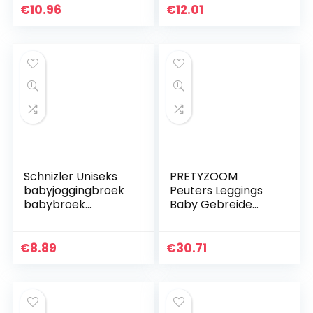
€
10.96
€
12.01
Schnizler Uniseks
PRETYZOOM
babyjoggingbroek
Peuters Leggings
babybroek
Baby Gebreide
melange met
Broek Kinderen
elastische
Pluche Legging Vos
buikomslag, Oeko-
Geprinte Dikke
€
8.89
€
30.71
tex Standard 100
Warme Broek Voor
Kleine…