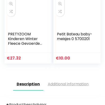
PRETYZOOM
Petit Bateau baby-
Kinderen Winter
meisjes 0 5700201
Fleece Gevoerde
Warme Leggings
Broek Baby Peuter
Dikke Katoen
€
27.32
€
10.00
Gebreide Stretchy
Panty’s Leuke…
Description
Additional information
★Productbeschrijving: