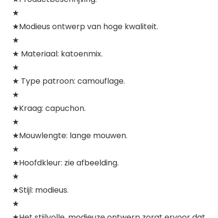
★
★Modieus ontwerp van hoge kwaliteit.
★
★ Materiaal: katoenmix.
★
★ Type patroon: camouflage.
★
★Kraag: capuchon.
★
★Mouwlengte: lange mouwen.
★
★Hoofdkleur: zie afbeelding.
★
★Stijl: modieus.
★
★Het stijlvolle, modieuze ontwerp zorgt ervoor dat