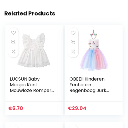
Related Products
LUCSUN Baby
OBEEII Kinderen
Meisjes Kant
Eenhoorn
Mouwloze Romper
Regenboog Jurk
Jurk Zus
Cosplay
Bijpassende
Feestkostuum Fee
Pasgeboren Baby
Fancy Dress
€
6.70
€
29.04
Meisjes Casual
Prinses Tutu Rok
Outfits Kleding
voor Verjaardag
Carnaval…