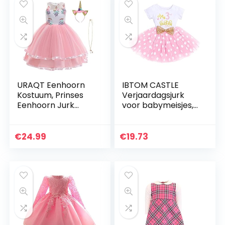
URAQT Eenhoorn
IBTOM CASTLE
Kostuum, Prinses
Verjaardagsjurk
Eenhoorn Jurk
voor babymeisjes,
Fancy Dress met
1e, 2e, 3e
Ketting, Hoofdband
verjaardag, korte
voor Kinderen &
mouwen, katoen,
€
24.99
€
19.73
Peuters
body Minnie Mouse,
Verjaardag…
polka…