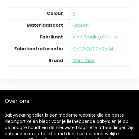
Colour
A
Materiaalsoort
Katoen
Fabrikant
Vine Trading Co.,Ltd
Fabrikantreferentie
K1-TZ-QZ0050504
Brand
Merk: Vine
Over ons
Babywearingballet is een moderne website die de beste
kledingartikelen biedt voor je liefhebbende baby’s en je op
de hoogte houdt via de nieuwste blogs. Alle afbeeldingen zijn
auteursrechtelijk beschermd door hun respectievelijke