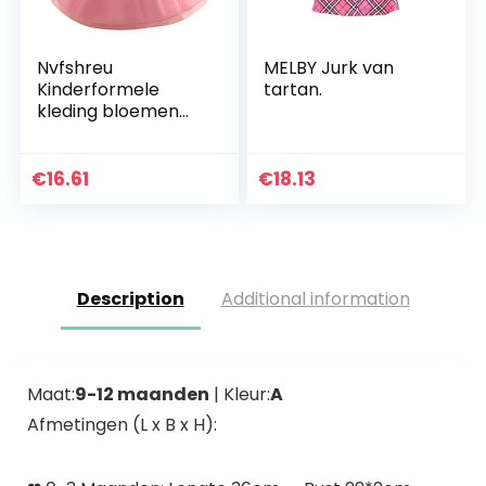
Nvfshreu
MELBY Jurk van
Kinderformele
tartan.
kleding bloemen
baby prinses
bruidsmeisje
pageant jurk
€
16.61
€
18.13
eenvoudige stijl
verjaardag party
bruiloft…
Description
Additional information
Maat:
9-12 maanden
| Kleur:
A
Afmetingen (L x B x H):