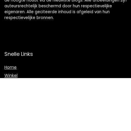
de hoogte houdt via de nieuwste blogs. Alle afbeeldingen zijn
auteursrechtelijk beschermd door hun respectievelijke
eigenaren. Alle geciteerde inhoud is afgeleid van hun
respectievelijke bronnen.
Snelle Links
Home
Winkel
Blogs
Onze webshops
Adverteren
Verklaringen
Privacybeleid