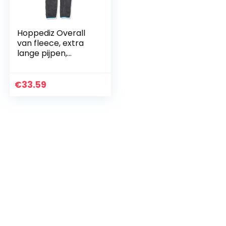
Hoppediz Overall
van fleece, extra
lange pijpen,
perfect voor de
babydrager,
omslagmanchette
€
33.59
n aan handen en
voeten…