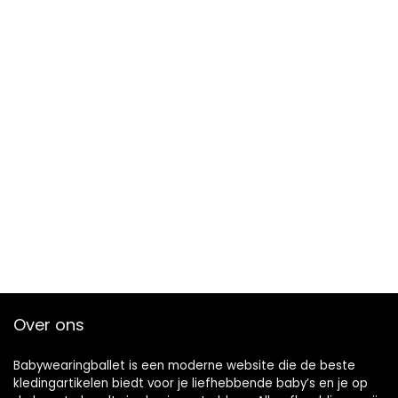
Over ons
Babywearingballet is een moderne website die de beste
kledingartikelen biedt voor je liefhebbende baby’s en je op