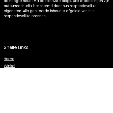
de hoogte houdt via de nieuwste blogs. Alle afbeeldingen zijn
auteursrechtelijk beschermd door hun respectievelijke
eigenaren. Alle geciteerde inhoud is afgeleid van hun
respectievelijke bronnen.
Snelle Links
Home
Winkel
Blogs
Onze webshops
Adverteren
Verklaringen
Privacybeleid