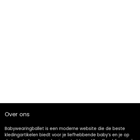
Over ons
Babywearingballet is een moderne website die de beste
kledingartikelen biedt voor je liefhebbende baby’s en je op