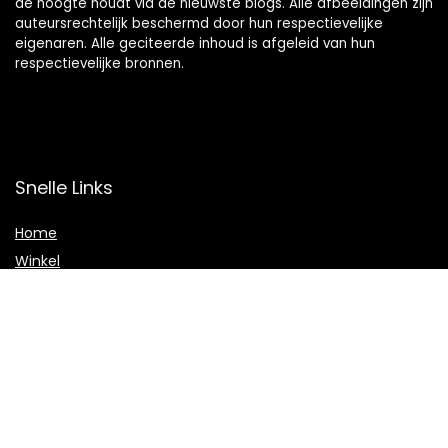
de hoogte houdt via de nieuwste blogs. Alle afbeeldingen zijn
auteursrechtelijk beschermd door hun respectievelijke
eigenaren. Alle geciteerde inhoud is afgeleid van hun
respectievelijke bronnen.
Snelle Links
Home
Winkel
Blogs
Onze webshops
Adverteren
Verklaringen
Privacybeleid