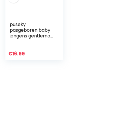
puseky
pasgeboren baby
jongens gentleman
strik outfits letters
lange mouw
romper pant hoed
€
16.99
kleding set