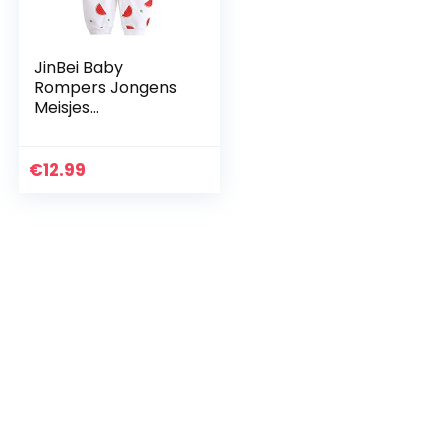
JinBei Baby
Rompers Jongens
Meisjes
Pasgeboren
Pyjama Jumpsuit
Rompertjes
€
12.99
Hansop Overall
Cartoon Outfits
Voorkant…