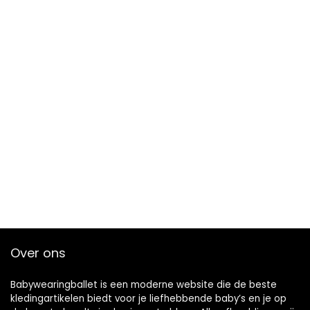
Over ons
Babywearingballet is een moderne website die de beste
kledingartikelen biedt voor je liefhebbende baby’s en je op