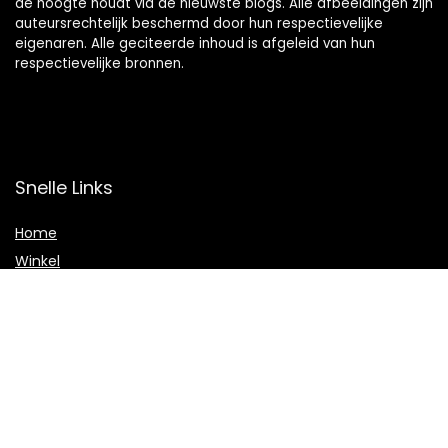
de hoogte houdt via de nieuwste blogs. Alle afbeeldingen zijn
auteursrechtelijk beschermd door hun respectievelijke
eigenaren. Alle geciteerde inhoud is afgeleid van hun
respectievelijke bronnen.
Snelle Links
Home
Winkel
Blogs
Onze webshops
Adverteren
Verklaringen
Privacybeleid