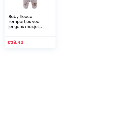
Baby fleece
rompertjes voor
jongens meisjes,
winter met
capuchon
sneeuwpak warme
€
28.40
outfits jumpsuit
lange mouwen…