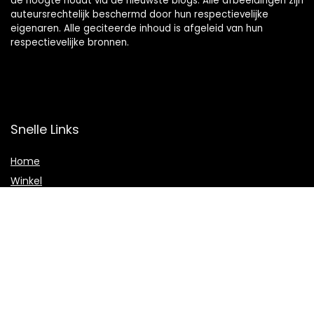
de hoogte houdt via de nieuwste blogs. Alle afbeeldingen zijn
auteursrechtelijk beschermd door hun respectievelijke
eigenaren. Alle geciteerde inhoud is afgeleid van hun
respectievelijke bronnen.
Snelle Links
Home
Winkel
Blogs
Onze webshops
Adverteren
Verklaringen
Privacybeleid