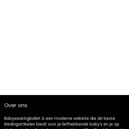
Over ons
Babywearingballet is een moderne website die de beste
kledingartikelen biedt voor je liefhebbende baby’s en je op