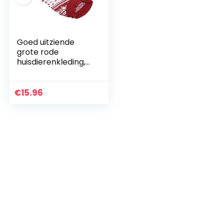
Goed uitziende
grote rode
huisdierenkleding,
kersthondentrui,
puppytrui,
huisdierenkleding,
€
15.96
voor thuis
buiten(DYD59 red…