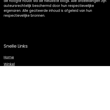
de hoogte houdt via de nieuwste blogs. Alle afbeeldingen zijn
auteursrechtelijk beschermd door hun respectievelijke
eigenaren. Alle geciteerde inhoud is afgeleid van hun
respectievelijke bronnen.
Snelle Links
Home
Winkel
Blogs
Onze webshops
Adverteren
Verklaringen
Privacybeleid