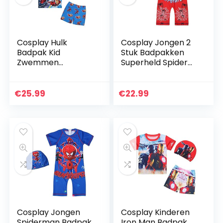
Cosplay Hulk
Cosplay Jongen 2
Badpak Kid
Stuk Badpakken
Zwemmen
Superheld Spider
Kostuum Zomer
Man Badmode
Strand Badmode
Kinderen Badpak
Kledingstuk
Cartoon Bodysuit
€
25.99
€
22.99
Kinderen Surfwear
Zwemkleding
Korte Mouw
Meisjes Sport…
Rashguard Shirts…
Cosplay Jongen
Cosplay Kinderen
Spiderman Badpak
Iron Man Badpak