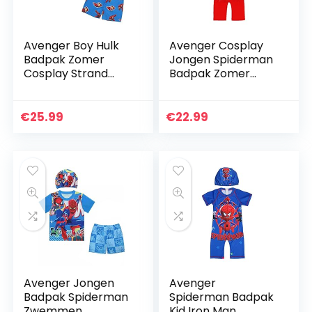
Avenger Boy Hulk
Avenger Cosplay
Badpak Zomer
Jongen Spiderman
Cosplay Strand
Badpak Zomer
Zwemmen
Strand Zwemmen
Kostuum Voor 18
Kostuum Kid Shorts
Maanden-8 Jaar
Mouwen Wetsuit
€
25.99
€
22.99
Kid Shorts Mouwen
Uv-bescherming
Wetsuit UV…
Rash Guard…
Avenger Jongen
Avenger
Badpak Spiderman
Spiderman Badpak
Zwemmen
Kid Iron Man