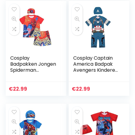
Jongen Meisje…
Zwemmen…
Cosplay
Cosplay Captain
Badpakken Jongen
America Badpak
Spiderman
Avengers Kinderen
Zwemkostuum
Zwemkleding
Vakantie Surfpak
Cartoon Badmode
Badmode Drie Set
Zwemmen Set
€
22.99
€
22.99
Shorts Zwembroek
Korte Mouw
Mouw Cartoon
Surfpak Jongen…
Poolside…