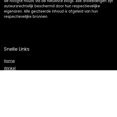
de hoogte houdt via de nieuwste blogs. Alle afbeeldingen zijn
auteursrechtelijk beschermd door hun respectievelijke
eigenaren. Alle geciteerde inhoud is afgeleid van hun
respectievelijke bronnen.
Snelle Links
Home
Winkel
Blogs
Onze webshops
Adverteren
Verklaringen
Privacybeleid