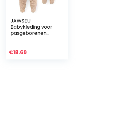
JAWSEU
Babykleding voor
pasgeborenen
winter, fleece
overall baby
sneeuwpak met
€
18.69
capuchon cartoon
beer fleece
rompers…