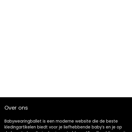
Over ons
Babywearingballet is een moderne website die de beste
kledingartikelen biedt voor je liefhebbende baby’s en je op