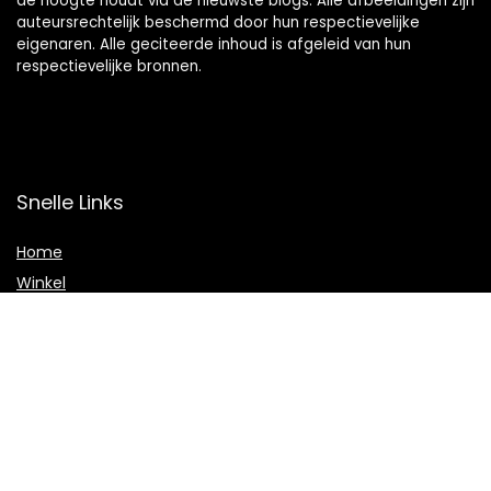
de hoogte houdt via de nieuwste blogs. Alle afbeeldingen zijn
auteursrechtelijk beschermd door hun respectievelijke
eigenaren. Alle geciteerde inhoud is afgeleid van hun
respectievelijke bronnen.
Snelle Links
Home
Winkel
Blogs
Onze webshops
Adverteren
Verklaringen
Privacybeleid