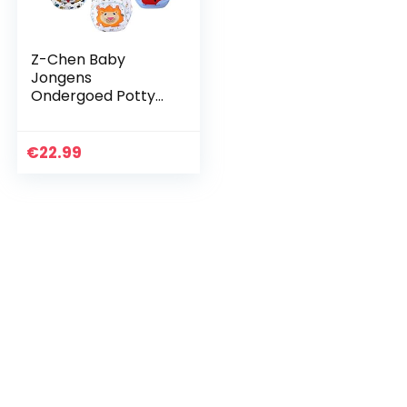
Z-Chen Baby
Jongens
Ondergoed Potty
Training Broek
Herbruikbaar Pack
van 7
€
22.99