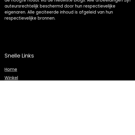
de hoogte houdt via de nieuwste blogs. Alle afbeeldingen zijn
auteursrechtelijk beschermd door hun respectievelijke
eigenaren. Alle geciteerde inhoud is afgeleid van hun
respectievelijke bronnen.
Snelle Links
Home
Winkel
Blogs
Onze webshops
Adverteren
Verklaringen
Privacybeleid