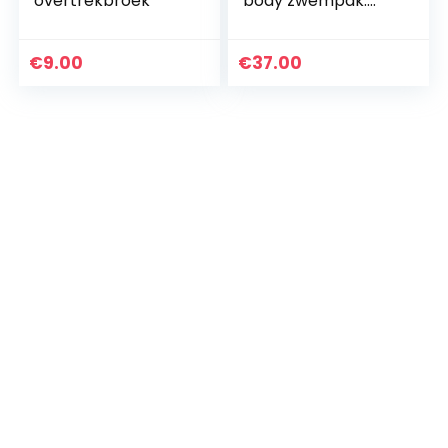
overtrekbroek
body zwempak.
Ganzkörper-
Schwimmanzug
€
9.00
€
37.00