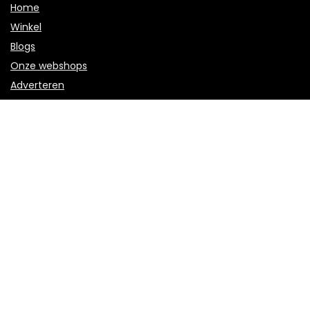
Home
Winkel
Blogs
Onze webshops
Adverteren
Verklaringen
Privacybeleid
algemene voorwaarden
Openbaarmaking van filialen
Productcategorieën