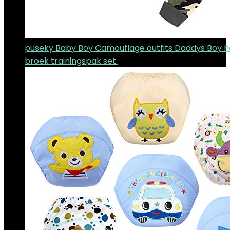
puseky Baby Boy Camouflage outfits Daddys Boy ho
broek trainingspak set
€
16.03