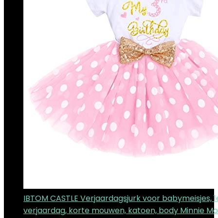
IBTOM CASTLE Verjaardagsjurk voor babymeisjes, 1e
verjaardag, korte mouwen, katoen, body Minnie Mo