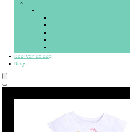
More
More
Nachtkleding and ochtendjassen
Ondergoed
Regen- and sneeuwkleding
Truien
Zwemkleding
Deal van de dag
Blogs
Beste deals