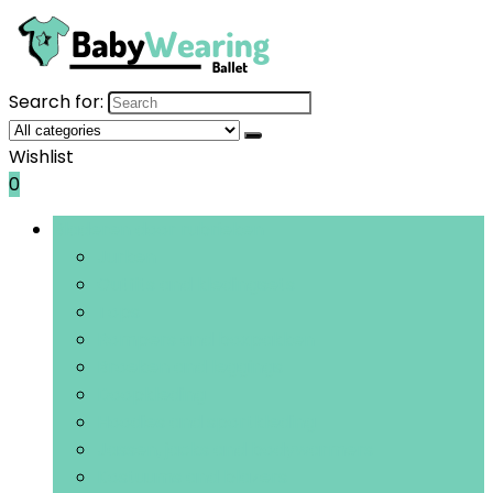
Search for:
Wishlist
0
Bladeren door rubrieken
Jurken
Outfits and kledingsets
Tops
Rompers and boxpakken
Broeken and leggings
Doopkleding
Hoodies and sportkleding
Jassen, jacks and bodywarmers
Kostuums and blazers