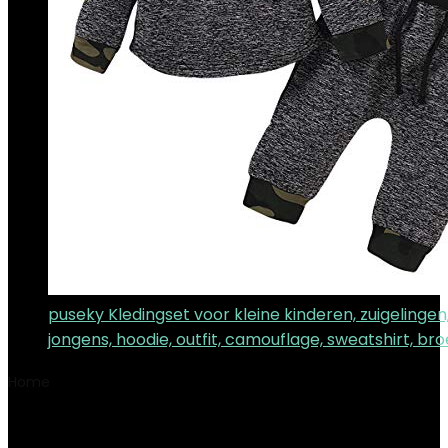
puseky Kledingset voor kleine kinderen, zuigelingen
jongens, hoodie, outfit, camouflage, sweatshirt, br
Home
Product Fabrikant
SILOLA
SILOLA