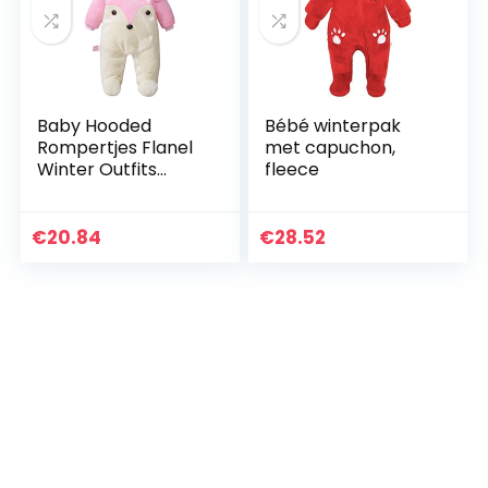
Baby Hooded
Bébé winterpak
Rompertjes Flanel
met capuchon,
Winter Outfits
fleece
Jongens Meisjes
Snowsuits Voeten
Bedekt Jumpsuit,
€
20.84
€
28.52
9-12 Maanden