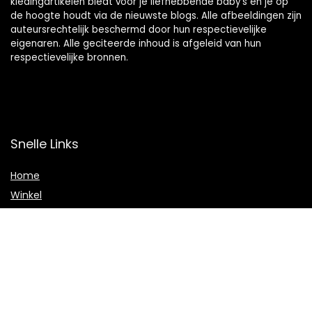
kledingartikelen biedt voor je liefhebbende baby’s en je op
de hoogte houdt via de nieuwste blogs. Alle afbeeldingen zijn
auteursrechtelijk beschermd door hun respectievelijke
eigenaren. Alle geciteerde inhoud is afgeleid van hun
respectievelijke bronnen.
Snelle Links
Home
Winkel
Blogs
Onze webshops
Adverteren
Verklaringen