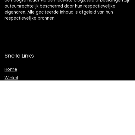
de hoogte houdt via de nieuwste blogs. Alle afbeeldingen zijn
auteursrechtelijk beschermd door hun respectievelijke
eigenaren. Alle geciteerde inhoud is afgeleid van hun
respectievelijke bronnen.
Snelle Links
Home
Winkel
Blogs
Onze webshops
Adverteren
Verklaringen
Privacybeleid