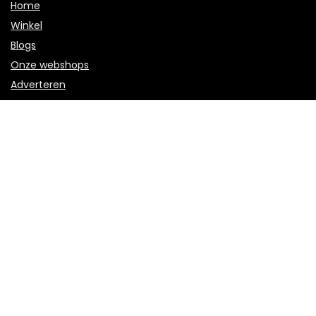
Home
Winkel
Blogs
Onze webshops
Adverteren
Verklaringen
Privacybeleid
algemene voorwaarden
Openbaarmaking van filialen
Productcategorieën