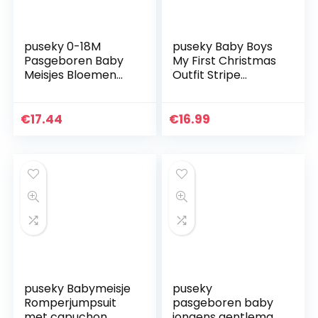
puseky 0-18M
puseky Baby Boys
Pasgeboren Baby
My First Christmas
Meisjes Bloemen
Outfit Stripe
Ruffle
Romper met lange
Romper+Jarretel
mouwen + broek +
Rok+Hoofdband
muts Kerstkleding
€
17.44
€
16.99
Outfits Set, roze, 12-
Set
18 Maanden
puseky Babymeisje
puseky
Romperjumpsuit
pasgeboren baby
met capuchon
jongens gentleman