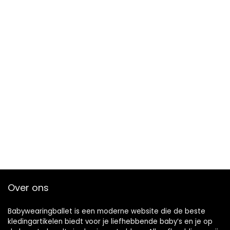
Over ons
Babywearingballet is een moderne website die de beste
kledingartikelen biedt voor je liefhebbende baby’s en je op