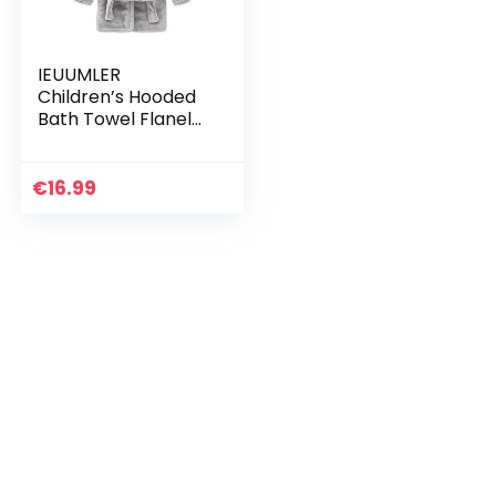
IEUUMLER
Children’s Hooded
Bath Towel Flanel
Fleece Pyjama’s
voor Baby Meisje
Jongen
€
16.99
Babydressing
Gown 0-6 jaar
IE002