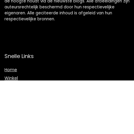
de hoogte houdt via de nieuwste blogs. Alle afbeeldingen zijn
auteursrechtelijk beschermd door hun respectievelijke
eigenaren. Alle geciteerde inhoud is afgeleid van hun
respectievelijke bronnen.
Snelle Links
Home
Winkel
Blogs
Onze webshops
Adverteren
Verklaringen
Privacybeleid