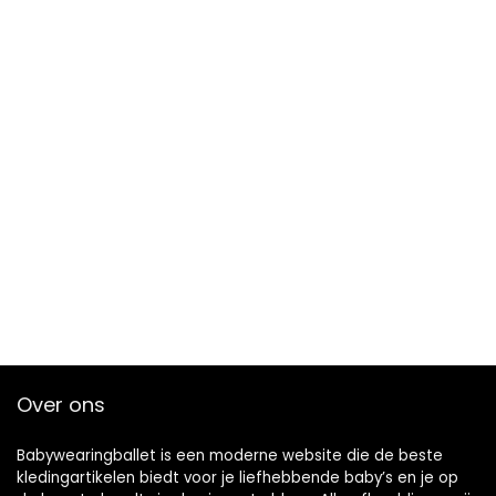
Over ons
Babywearingballet is een moderne website die de beste
kledingartikelen biedt voor je liefhebbende baby’s en je op