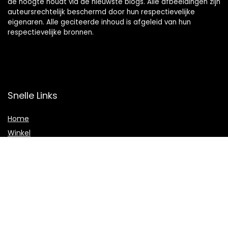
de hoogte houdt via de nieuwste blogs. Alle afbeeldingen zijn
auteursrechtelijk beschermd door hun respectievelijke
eigenaren. Alle geciteerde inhoud is afgeleid van hun
respectievelijke bronnen.
Snelle Links
Home
Winkel
Blogs
Onze webshops
Adverteren
Verklaringen
Privacybeleid