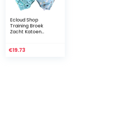
Ecloud Shop
Training Broek
Zacht Katoen
Ondergoed voor
Baby Meisjes
Jongens Kinderen
€
19.73
Peuter Potty
Training
Onderbroek…