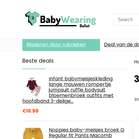
Search
for:
Bladeren door rubrieken
Deal van de d
Beste deals
H
3
Infant babymeisjeskleding
lange mouwen rompertje
jumpsuit ruffle bodysuit
bloemenbroek outfits met
Sh
hoofdband 3-delige…
€
16.98
Noppies baby-meisjes broek G
Regular fit Pants Macomb