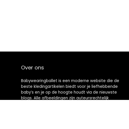
Over ons
Babywearingballet is een moderne website die de
beste kledingartikelen biedt voor je liefhebbende
baby’s en je op de hoogte houdt via de nieuwste
blogs. Alle afbeeldingen zijn auteursrechtelijk
beschermd door hun respectievelijke eigenaren. Alle
geciteerde inhoud is afgeleid van hun respectievelijke
bronnen.