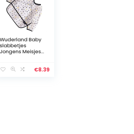
Wuderland Baby
slabbetjes
Jongens Meisjes
Infant Tops
kleding
waterdicht lange
€
8.39
Waterdicht
Ontwerp Cartoon
met lange…