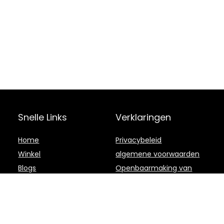
Snelle Links
Verklaringen
Home
Privacybeleid
Winkel
algemene voorwaarden
Blogs
Openbaarmaking van
filialen
Onze webshops
Adverteren