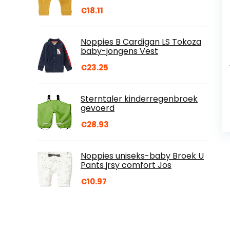
€
18.11
Noppies B Cardigan LS Tokoza
baby-jongens Vest
€
23.25
Sterntaler kinderregenbroek
gevoerd
€
28.93
Noppies uniseks-baby Broek U
Pants jrsy comfort Jos
€
10.97