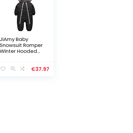
JiAmy Baby
Snowsuit Romper
Winter Hooded
Jumpsuit
Jongens Meisjes
Baby Sneeuw
€
37.97
Dragen Dikke
Outfits