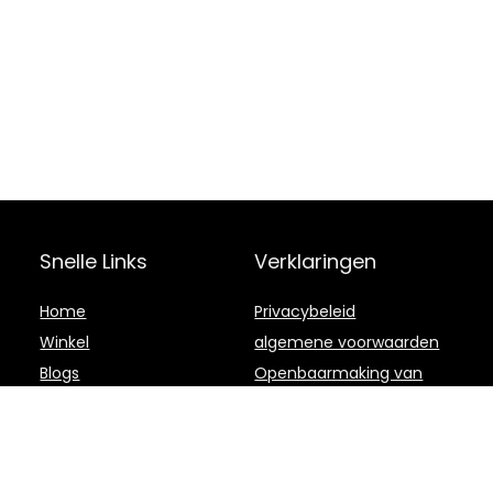
Snelle Links
Verklaringen
Home
Privacybeleid
Winkel
algemene voorwaarden
Blogs
Openbaarmaking van
filialen
Onze webshops
Adverteren