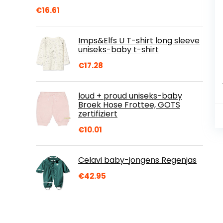
€
16.61
Imps&Elfs U T-shirt long sleeve
uniseks-baby t-shirt
€
17.28
loud + proud uniseks-baby
Broek Hose Frottee, GOTS
zertifiziert
€
10.01
Celavi baby-jongens Regenjas
€
42.95