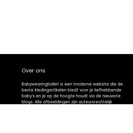
Over ons
Babywearingballet is een moderne website die de
beste kledingartikelen biedt voor je liefhebbende
baby’s en je op de hoogte houdt via de nieuwste
blogs. Alle afbeeldingen zijn auteursrechtelijk
beschermd door hun respectievelijke eigenaren. Alle
geciteerde inhoud is afgeleid van hun respectievelijke
bronnen.