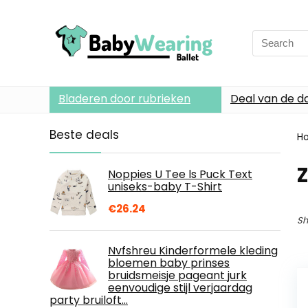
Search
for:
Bladeren door rubrieken
Deal van de d
Beste deals
H
Noppies U Tee ls Puck Text
uniseks-baby T-Shirt
€
26.24
Sh
Nvfshreu Kinderformele kleding
bloemen baby prinses
bruidsmeisje pageant jurk
eenvoudige stijl verjaardag
party bruiloft…