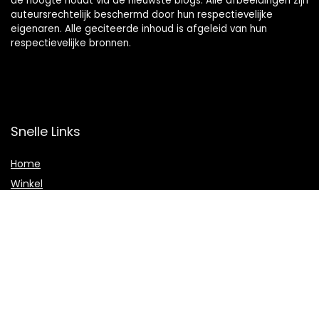
de hoogte houdt via de nieuwste blogs. Alle afbeeldingen zijn
auteursrechtelijk beschermd door hun respectievelijke
eigenaren. Alle geciteerde inhoud is afgeleid van hun
respectievelijke bronnen.
Snelle Links
Home
Winkel
Blogs
Onze webshops
Adverteren
Verklaringen
Privacybeleid