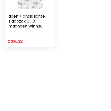
aden + anais lichte
slaapzak 6-18
maanden Winnie
de Poeh
€
29.48